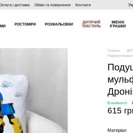
Ук
Оплата і доставка
Обмін та повернення
Контакти
ДИТЯЧИЙ
ІМЕННІ
РОСТОМІРИ
РОЗМАЛЬОВКИ
ОМИ
ТЕКСТИЛЬ
ІГРАШКИ
Головна
ДИ
Подушка-іграшка
Подуш
муль
Дроні
В наявності
615 гр
Матеріал