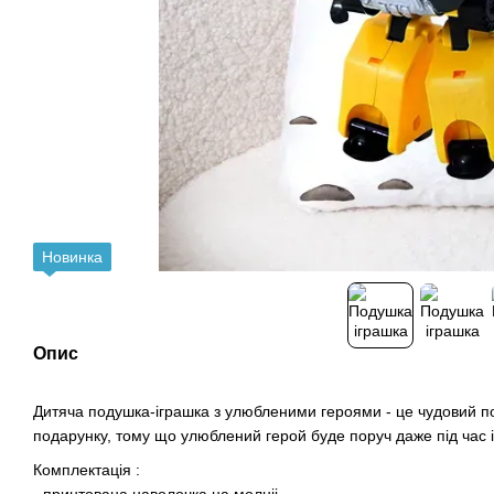
Новинка
Опис
Дитяча подушка-іграшка з улюбленими героями - це чудовий п
подарунку, тому що улюблений герой буде поруч даже під час і
Комплектація :
- принтована наволочка на молніі