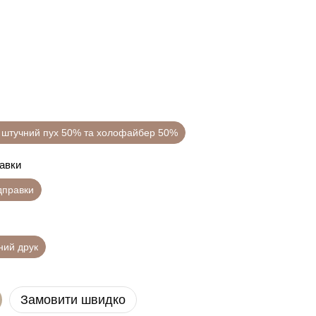
 штучний пух 50% та холофайбер 50%
равки
ідправки
ний друк
Замовити швидко