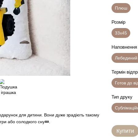
Плюш
Розмір
33х45
Наповнення
Лебединий
Термін відп
Готов до в
Тип друку
Сублімацій
одарунок для дитини. Вони дуже зрадіють такому
гри або солодкого сну💤.
Купити