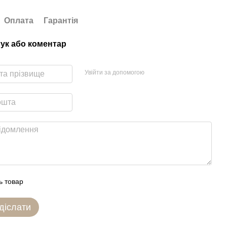
Оплата
Гарантія
гук або коментар
Увійти за допомогою
ь товар
діслати