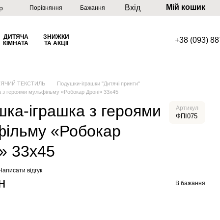
Мій кошик
Вхід
р
Порівняння
Бажання
ДИТЯЧА
ЗНИЖКИ
+38 (093) 8
КІМНАТА
ТА АКЦІЇ
ТЯЧИЙ ТЕКСТИЛЬ
Подушки-іграшки "Дитячі принти"
 з героями мульфільму «Робокар Дроні» 33х45
ка-іграшка з героями
Артикул
ФПІ075
фільму «Робокар
» 33х45
Написати відгук
н
В бажання