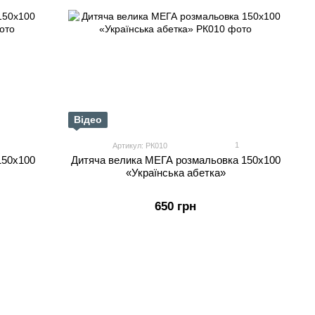
Відео
1
Артикул: РК010
150х100
Дитяча велика МЕГА розмальовка 150х100
«Українська абетка»
650 грн