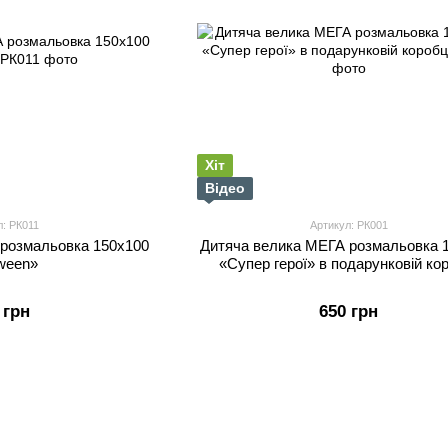
Хіт
Відео
л: РК011
Артикул: РК001
 розмальовка 150х100
Дитяча велика МЕГА розмальовка 
lween»
«Супер герої» в подарунковій ко
 грн
650 грн