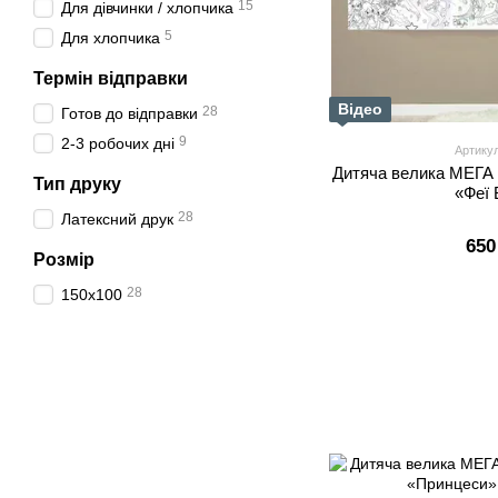
15
Для дівчинки / хлопчика
5
Для хлопчика
Термін відправки
Відео
28
Готов до відправки
9
2-3 робочих дні
Артику
Дитяча велика МЕГА
Тип друку
«Феї 
28
Латексний друк
650
Розмір
28
150х100