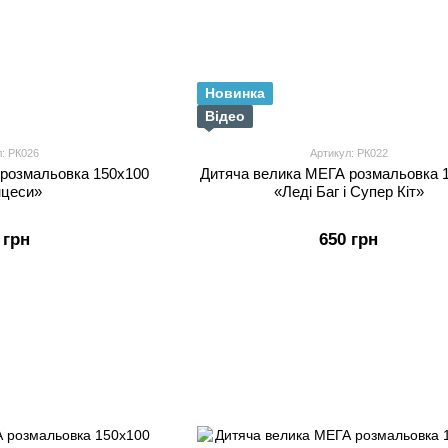
Новинка
Відео
л: РК026
Артикул: РК022
 розмальовка 150х100
Дитяча велика МЕГА розмальовка 
нцеси»
«Леді Баг і Супер Кіт»
 грн
650 грн