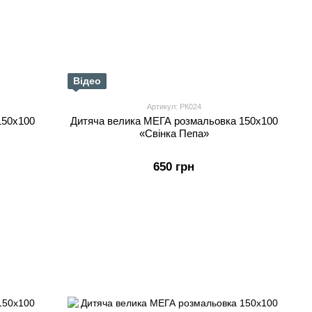
Відео
Артикул: РК024
150х100
Дитяча велика МЕГА розмальовка 150х100
«Свінка Пепа»
650 грн