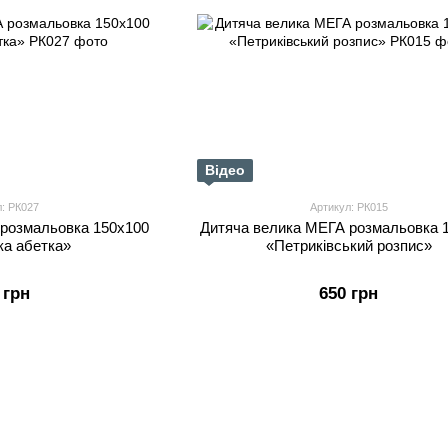
Відео
л: РК027
Артикул: РК015
 розмальовка 150х100
Дитяча велика МЕГА розмальовка 
ка абетка»
«Петриківський розпис»
 грн
650 грн