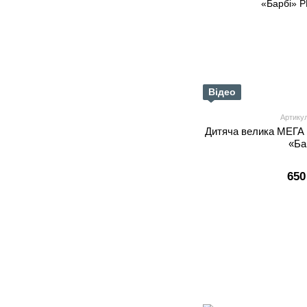
Відео
Артику
Дитяча велика МЕГА
«Ба
650