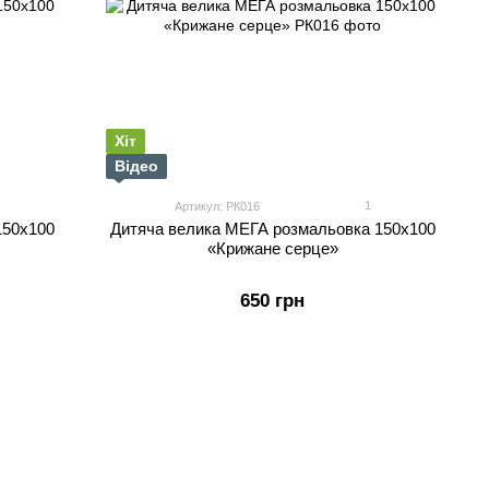
Хіт
Відео
1
Артикул: РК016
150х100
Дитяча велика МЕГА розмальовка 150х100
«Крижане серце»
650 грн