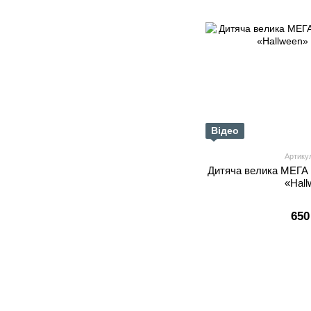
Відео
Артику
Дитяча велика МЕГА
«Hal
650