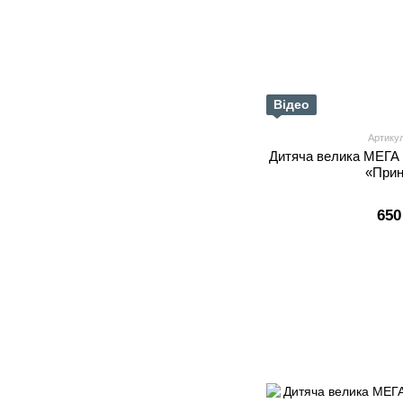
Відео
Артику
Дитяча велика МЕГА
«При
650