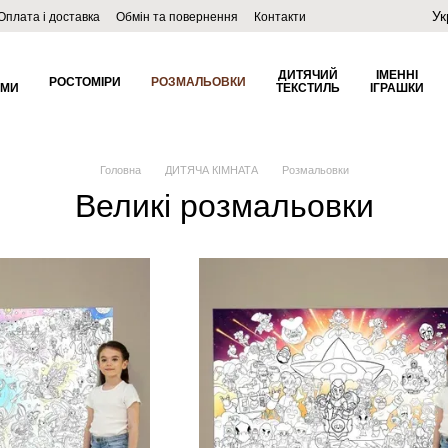
Ук
Оплата і доставка
Обмін та повернення
Контакти
ДИТЯЧИЙ
ІМЕННІ
РОСТОМІРИ
РОЗМАЛЬОВКИ
ОМИ
ТЕКСТИЛЬ
ІГРАШКИ
Головна
ДИТЯЧА КІМНАТА
Розмальовки
Великі розмальовки