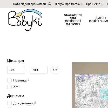
Перейти до основного контенту
Фото відгуки про магазин 👍
Відгуки про магазин
Про BABY-KI
Угода користувача
Договір публічної оферти
Блог
АКСЕСУАРИ
ДЛЯ
ДИТЯЧІ
ФОТОСЕСІЇ
ФОТОАЛЬБ
МАЛЮКІВ
Ціна, грн
Від Ціна, грн
До Ціна, грн
ОК
1
Новинка
6
Хіт
Для кого
8
Для дівчинки