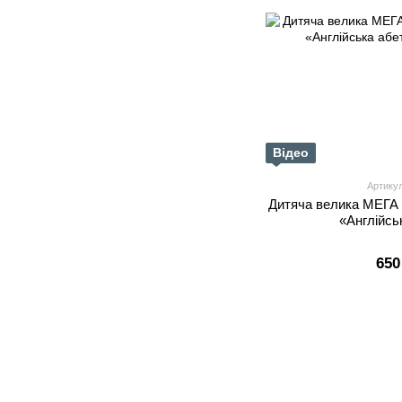
Відео
Артику
Дитяча велика МЕГА
«Англійсь
650