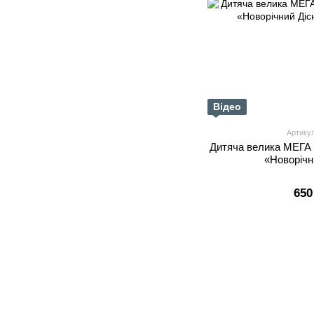
Відео
Артику
Дитяча велика МЕГА розм
«Новорічн
650