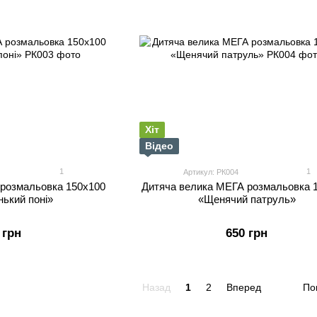
Хіт
Відео
1
1
Артикул: РК004
 розмальовка 150х100
Дитяча велика МЕГА розмальовка 
нький поні»
«Щенячий патруль»
 грн
650 грн
Назад
1
2
Вперед
По