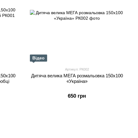
Відео
Артикул: РК002
150х100
Дитяча велика МЕГА розмальовка 150х100
робці
«Україна»
650 грн