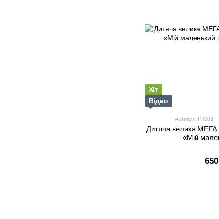
Хіт
Відео
Артикул: РК003
Дитяча велика МЕГА
«Мій мале
650