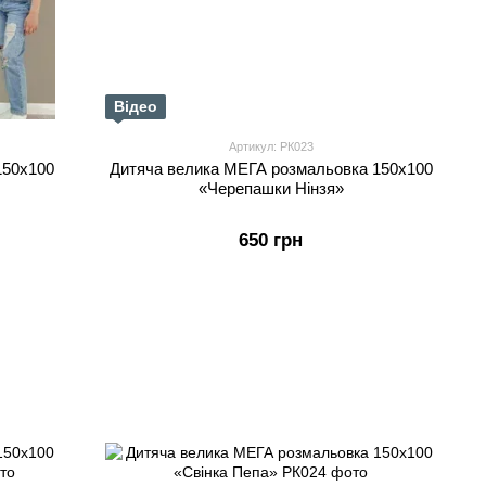
Відео
Артикул: РК023
150х100
Дитяча велика МЕГА розмальовка 150х100
«Черепашки Нінзя»
650 грн