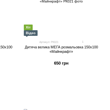
Хіт
Відео
1
Артикул: РК021
150х100
Дитяча велика МЕГА розмальовка 150х100
«Майнкрафт»
650 грн