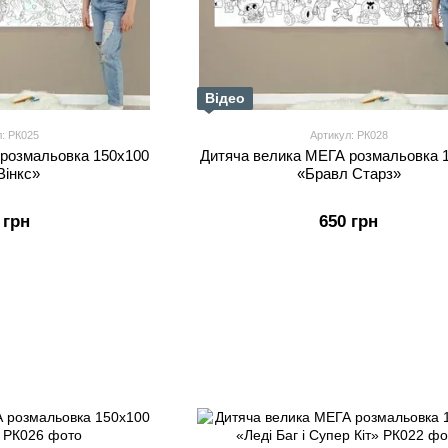
Відео
л: РК025
Артикул: РК028
 розмальовка 150х100
Дитяча велика МЕГА розмальовка 
Вінкс»
«Бравл Старз»
 грн
650 грн