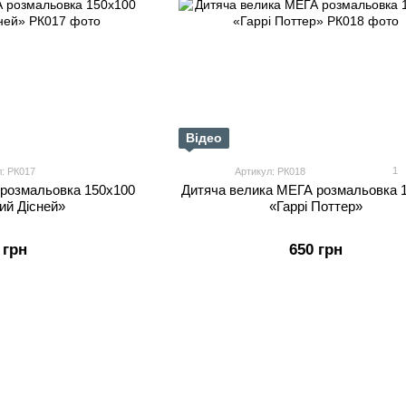
Відео
1
л: РК017
Артикул: РК018
альовка 150х100
Дитяча велика МЕГА розмальовка 
ий Дісней»
«Гаррі Поттер»
 грн
650 грн