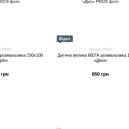
Відео
л: РК019
Артикул: РК020
 розмальовка 150х100
Дитяча велика МЕГА розмальовка 
рбі»
«Діно»
 грн
650 грн