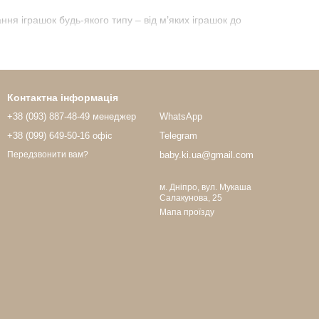
ння іграшок будь-якого типу – від м’яких іграшок до
ь”, роблять наші корзини для іграшок привабливим елементом
тивне використання, зберігаючи форму та вигляд.
Контактна інформація
нень, що особливо важливо для дитячих речей.
+38 (093) 887-48-49 менеджер
WhatsApp
+38 (099) 649-50-16 офіс
Telegram
baby.ki.ua@gmail.com
Передзвонити вам?
о підходять для:
ті.
м. Дніпро, вул. Мукаша
Салакунова, 25
Мапа проїзду
 кольорами та дизайном. Наприклад, м’яка корзина для іграшок
ри.
итини.