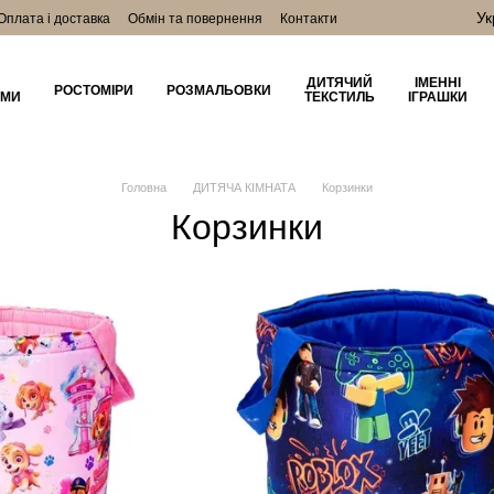
Ук
Оплата і доставка
Обмін та повернення
Контакти
ДИТЯЧИЙ
ІМЕННІ
РОСТОМІРИ
РОЗМАЛЬОВКИ
ОМИ
ТЕКСТИЛЬ
ІГРАШКИ
Головна
ДИТЯЧА КІМНАТА
Корзинки
Корзинки