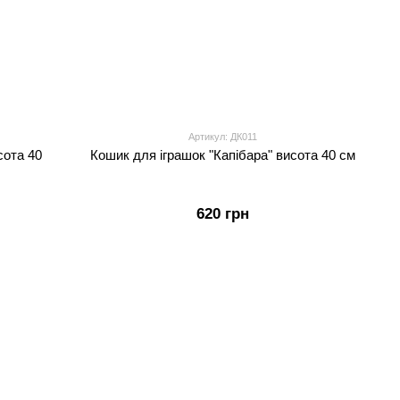
Артикул: ДК011
сота 40
Кошик для іграшок "Капібара" висота 40 см
620 грн