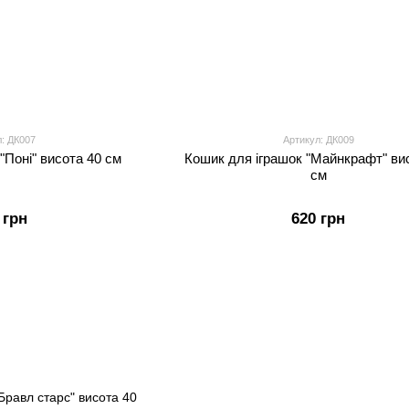
л: ДК007
Артикул: ДК009
"Поні" висота 40 см
Кошик для іграшок "Майнкрафт" ви
см
 грн
620 грн