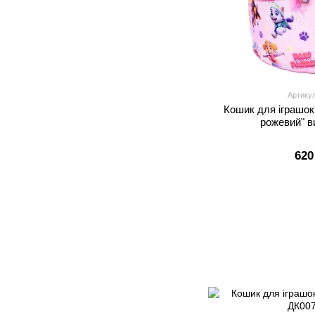
Артику
Кошик для іграшо
рожевий" в
620