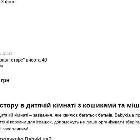
л: ДК013
равл старс" висота 40
см
 грн
стору в дитячій кімнаті з кошиками та мі
тячій кімнаті – завдання, яке хвилює багатьох батьків. Babyki.ua пр
дитячі корзини для іграшок, допоможуть не лише організувати збері
і захопливим!
родукцію Babyki.ua?