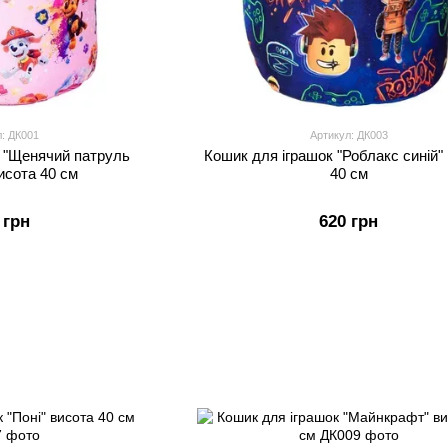
л: ДК001
Артикул: ДК003
к "Щенячий патруль
Кошик для іграшок "Роблакс синій"
исота 40 см
40 см
 грн
620 грн