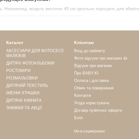
сть: Наприклад, модель висотою 40 см ідеально підходить для зберіга
печуючи ефективне зберігання та порядок.
раві малюнки, наприклад, із героями мультфільму “Щенячий патрул
и.
сть: Виготовлені з якісних матеріалів, наші аксесуари витримують ак
Каталог
Клієнтам
Матеріали дозволяють легко очищати ємність для іграшок від забруд
АКСЕСУАРИ ДЛЯ ФОТОСЕСІЇ
Вхід до кабінету
МАЛЮКІВ
Фото відгуки про магазин 👍
наші рішення?
ДИТЯЧІ ФОТОАЛЬБОМИ
Відгуки про магазин
універсальне рішення для сімей з дітьми різного віку. Вони ідеальн
РОСТОМІРИ
Про BABY-KI
РОЗМАЛЬОВКИ
організувати простір для дітей і підтримувати порядок у дитячій кімна
Оплата і доставка
ДИТЯЧИЙ ТЕКСТИЛЬ
Обмін та повернення
краві та сучасні дизайни, що відповідають їхнім інтересам.
ІМЕННІ ІГРАШКИ
Контакти
актичні та довговічні аксесуари для дому.
ДИТЯЧА КІМНАТА
Угода користувача
ЗНИЖКИ ТА АКЦІЇ
й аксесуар для зберігання іграшок?
Договір публічної оферти
Блог
 широкий асортимент корзин і мішків, які відрізняються розмірами,
 висотою 40 см – чудовий вибір для шанувальників цієї популярної г
Ми в соцмережах
 гармонійно впишеться в інтер’єр і відповідатиме потребам вашої д