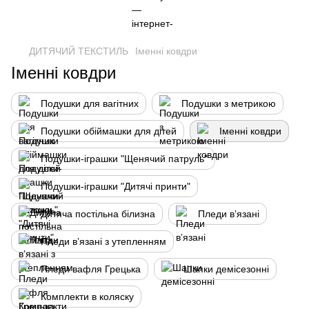
ДИТЯЧИЙ ТЕКСТИЛЬ
Іменні ковдри
Іменні ковдри
Подушки для вагітних
Подушки з метрикою
Подушки обіймашки для дітей
Іменні ковдри
Подушки-іграшки "Щенячий патруль"
Подушки-іграшки "Дитячі принти"
Дитяча постільна білизна
Пледи вʼязані
Пледи вʼязані з утепленням
Пледи вафля Грецька
Шапки демісезонні
Комплекти в коляску