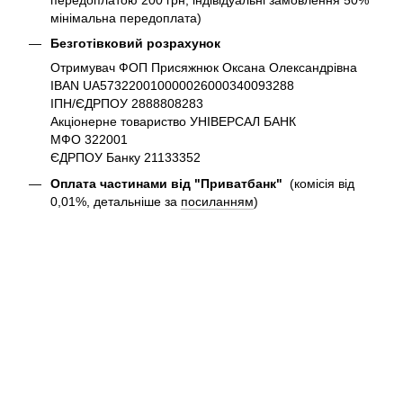
мінімальна передоплата)
Безготівковий розрахунок
Отримувач ФОП Присяжнюк Оксана Олександрівна
IBAN UA573220010000026000340093288
ІПН/ЄДРПОУ 2888808283
Акціонерне товариство УНІВЕРСАЛ БАНК
МФО 322001
ЄДРПОУ Банку 21133352
Оплата частинами від "Приватбанк"
(комісія від
0,01%, детальніше за
посиланням
)