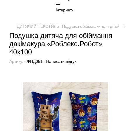
ДИТЯЧИЙ ТЕКСТИЛЬ
Подушки обіймашки для дітей
Поду
Подушка дитяча для обіймання
дакімакура «Роблекс.Робот»
40х100
Артикул:
ФПД051
Написати відгук