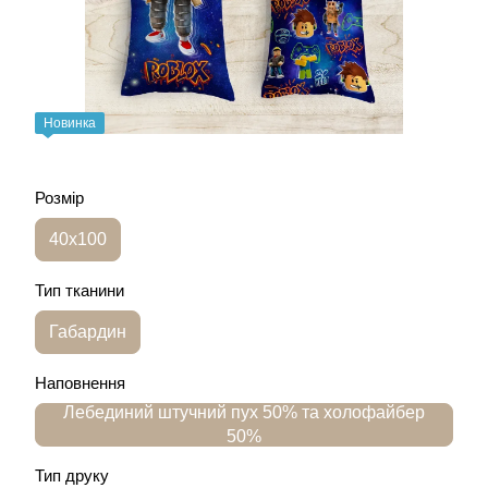
Новинка
Розмір
40х100
Тип тканини
Габардин
Наповнення
Лебединий штучний пух 50% та холофайбер
50%
Тип друку