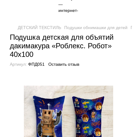
ДЕТСКИЙ ТЕКСТИЛЬ
Подушки обнимашки для детей
По
Подушка детская для объятий
дакимакура «Роблекс. Робот»
40х100
Артикул:
ФПД051
Оставить отзыв