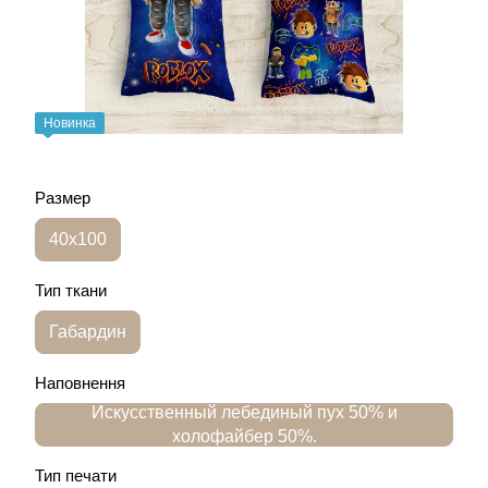
Новинка
Размер
40х100
Тип ткани
Габардин
Наповнення
Искусственный лебединый пух 50% и
холофайбер 50%.
Тип печати