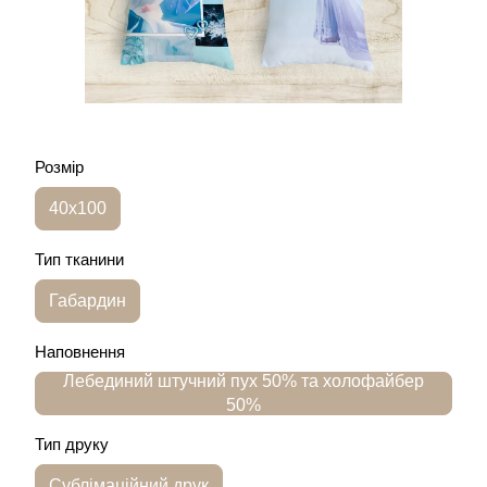
Розмір
40х100
Тип тканини
Габардин
Наповнення
Лебединий штучний пух 50% та холофайбер
50%
Тип друку
Сублімаційний друк