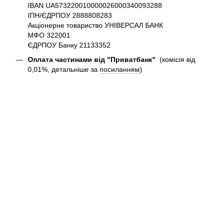
IBAN UA573220010000026000340093288
ІПН/ЄДРПОУ 2888808283
Акціонерне товариство УНІВЕРСАЛ БАНК
МФО 322001
ЄДРПОУ Банку 21133352
Оплата частинами від "Приватбанк"
(комісія від
0,01%, детальніше за
посиланням
)