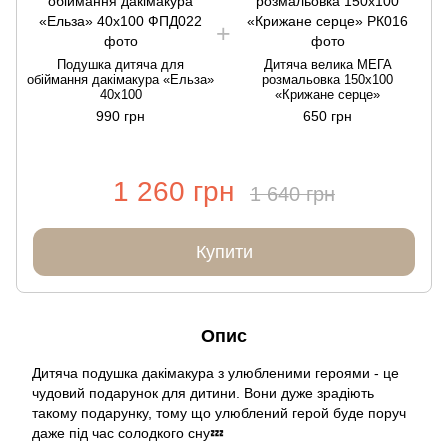
Подушка дитяча для
Дитяча велика МЕГА
обіймання дакімакура «Ельза»
розмальовка 150х100
40х100
«Крижане серце»
990 грн
650 грн
1 260 грн
1 640 грн
Купити
Опис
Дитяча подушка дакімакура з улюбленими героями - це
чудовий подарунок для дитини. Вони дуже зрадіють
такому подарунку, тому що улюблений герой буде поруч
даже під час солодкого сну💤