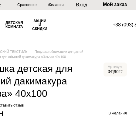
Мой заказ
Вход
с
Сравнение
Желания
АКЦИИ
ДЕТСКАЯ
+38 (093)
И
КОМНАТА
СКИДКИ
ТСКИЙ ТЕКСТИЛЬ
Подушки обнимашки для детей
я для объятий дакимакура «Эльза» 40х100
ка детская для
Артикул
ФПД022
ий дакимакура
за» 40х100
ставить отзыв
н
В желания