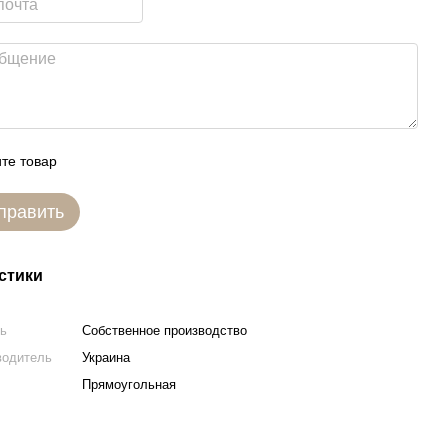
те товар
править
стики
ль
Собственное производство
водитель
Украина
Прямоугольная