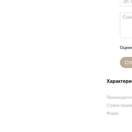
Оцени
От
Характери
Производите
Страна произ
Форма