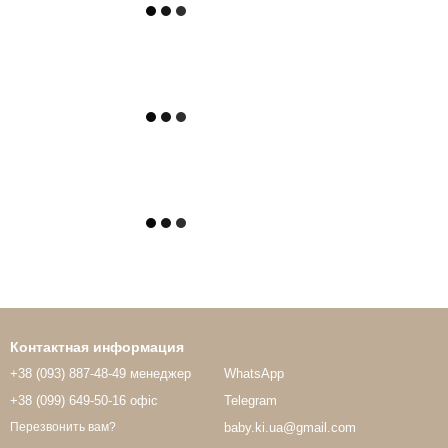
Контактная информация
+38 (093) 887-48-49 менеджер
WhatsApp
+38 (099) 649-50-16 офіс
Telegram
baby.ki.ua@gmail.com
Перезвонить вам?