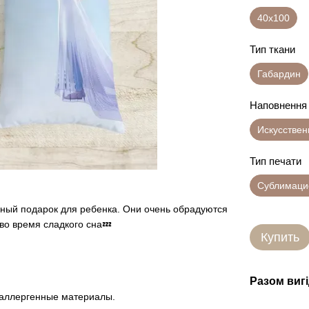
40х100
Тип ткани
Габардин
Наповнення
Искусстве
Тип печати
Сублимаци
ный подарок для ребенка. Они очень обрадуются
во время сладкого сна💤
Купить
Разом виг
оаллергенные материалы.