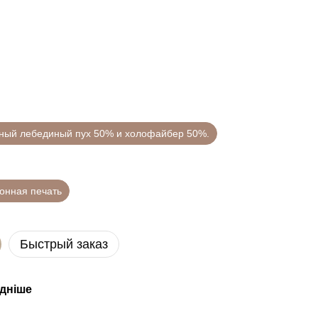
нный лебединый пух 50% и холофайбер 50%.
онная печать
Быстрый заказ
ідніше