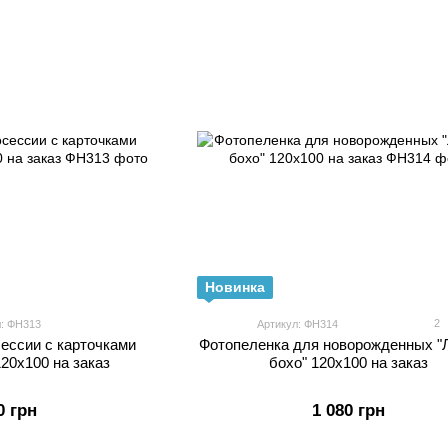
Новинка
2
л: ФН313
Артикул: ФН314
ессии с карточками
Фотопеленка для новорожденных "
120х100 на заказ
бохо" 120х100 на заказ
0 грн
1 080 грн