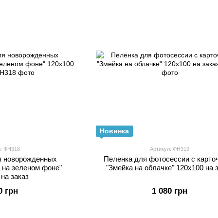
Новинка
л: ФН318
Артикул: ФН319
я новорожденных
Пеленка для фотосессии с карто
 на зеленом фоне"
"Змейка на облачке" 120х100 на 
 на заказ
0 грн
1 080 грн