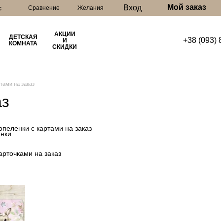
Мой заказ
Вход
с
Сравнение
Желания
АКЦИИ
ДЕТСКАЯ
+38 (093)
И
КОМНАТА
СКИДКИ
тами на заказ
аз
опеленки с картами на заказ
арточками на заказ