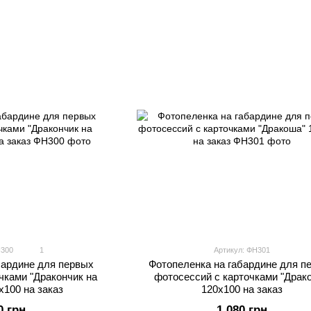
Н300
1
Артикул: ФН301
Фотопеленка на габардине для п
бардине для первых
фотосессий с карточками "Драк
чками "Дракончик на
120х100 на заказ
х100 на заказ
1 080 грн
0 грн