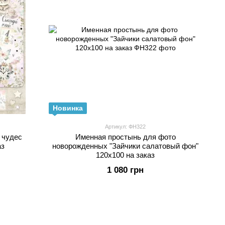
Новинка
Артикул: ФН322
 чудес
Именная простынь для фото
аз
новорожденных "Зайчики салатовый фон"
120х100 на заказ
1 080 грн