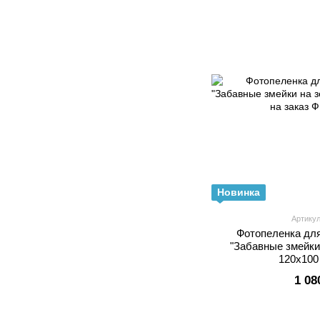
Новинка
Артику
Фотопеленка дл
"Забавные змейки
120х100
1 08