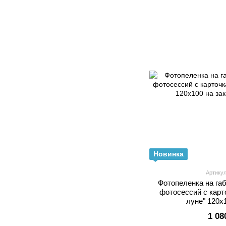
Новинка
Артику
Фотопеленка на га
фотосессий с карт
луне" 120х
1 08