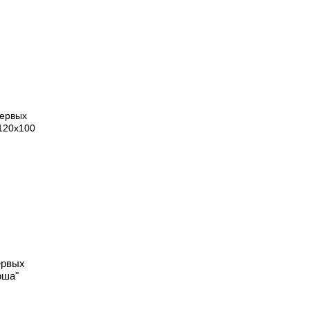
ервых
оша"