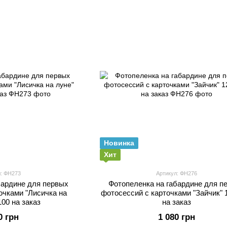
Новинка
Хит
л: ФН273
Артикул: ФН276
бардине для первых
Фотопеленка на габардине для п
очками "Лисичка на
фотосессий с карточками "Зайчик" 
100 на заказ
на заказ
0 грн
1 080 грн