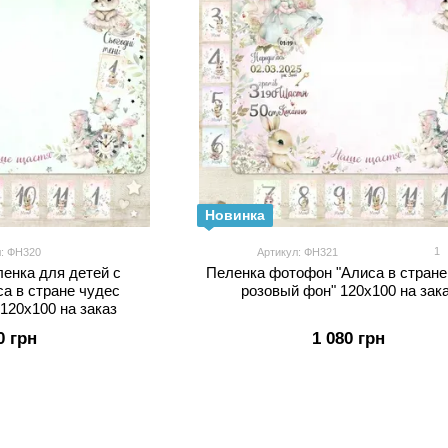
Новинка
1
л: ФН320
Артикул: ФН321
енка для детей с
Пеленка фотофон "Алиса в стране
са в стране чудес
розовый фон" 120х100 на зак
120х100 на заказ
0 грн
1 080 грн