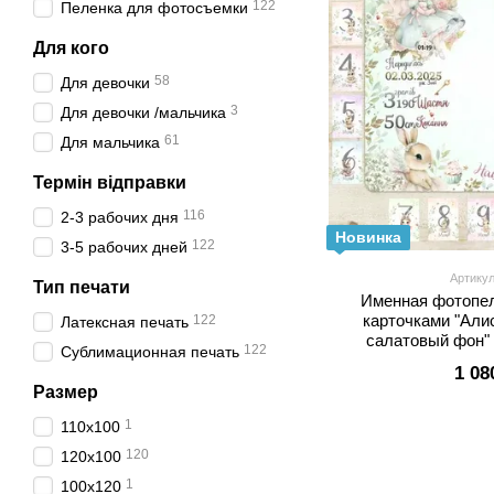
122
Пеленка для фотосъемки
Для кого
58
Для девочки
3
Для девочки /мальчика
61
Для мальчика
Термін відправки
116
2-3 рабочих дня
Новинка
122
3-5 рабочих дней
Артику
Тип печати
Именная фотопел
карточками "Али
122
Латексная печать
салатовый фон" 
122
Сублимационная печать
1 08
Размер
1
110х100
120
120х100
1
100х120