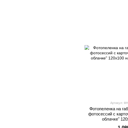
Артикул: Ф
Фотопеленка на га
фотосессий с карто
облачке" 120
1 08