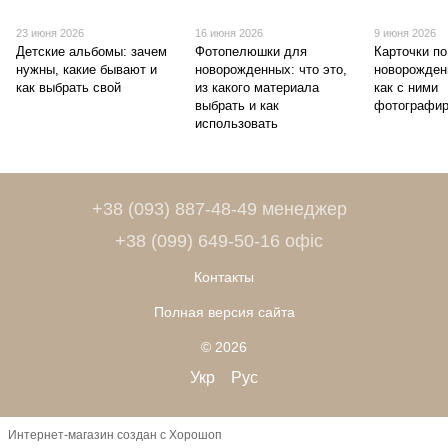
23 июня 2026
16 июня 2026
9 июня 2026
Детские альбомы: зачем
Фотопелюшки для
Карточки п
нужны, какие бывают и
новорожденных: что это,
новорожденн
как выбрать свой
из какого материала
как с ними
выбрать и как
фотографи
использовать
+38 (093) 887-48-49 менеджер
+38 (099) 649-50-16 офіс
Контакты
Полная версия сайта
© 2026
Укр
Рус
Интернет-магазин создан с Хорошоп