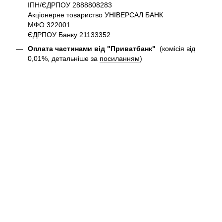
ІПН/ЄДРПОУ 2888808283
Акціонерне товариство УНІВЕРСАЛ БАНК
МФО 322001
ЄДРПОУ Банку 21133352
Оплата частинами від "Приватбанк"
(комісія від
0,01%, детальніше за
посиланням
)