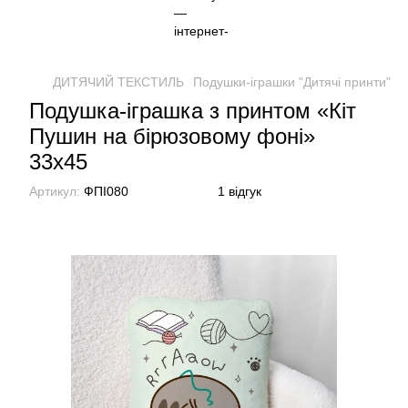
ДИТЯЧИЙ ТЕКСТИЛЬ
Подушки-іграшки "Дитячі принти"
П
Подушка-іграшка з принтом «Кіт
Пушин на бірюзовому фоні»
33х45
Артикул:
ФПІ080
1 відгук