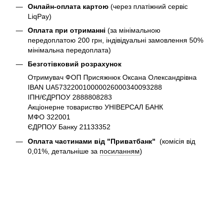
Онлайн-оплата картою
(через платіжний сервіс
LiqPay)
Оплата при отриманні
(за мінімальною
передоплатою 200 грн, індівідуальні замовлення 50%
мінімальна передоплата)
Безготівковий розрахунок
Отримувач ФОП Присяжнюк Оксана Олександрівна
IBAN UA573220010000026000340093288
ІПН/ЄДРПОУ 2888808283
Акціонерне товариство УНІВЕРСАЛ БАНК
МФО 322001
ЄДРПОУ Банку 21133352
Оплата частинами від "Приватбанк"
(комісія від
0,01%, детальніше за
посиланням
)