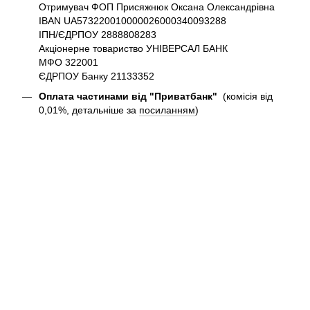
Отримувач ФОП Присяжнюк Оксана Олександрівна
IBAN UA573220010000026000340093288
ІПН/ЄДРПОУ 2888808283
Акціонерне товариство УНІВЕРСАЛ БАНК
МФО 322001
ЄДРПОУ Банку 21133352
Оплата частинами від "Приватбанк"
(комісія від
0,01%, детальніше за
посиланням
)