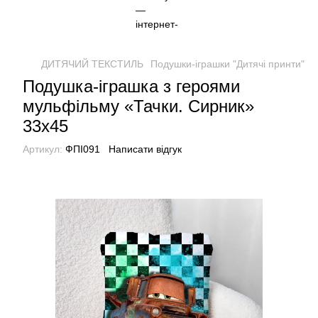
ДИТЯЧИЙ ТЕКСТИЛЬ
Подушки-іграшки "Дитячі принти"
П
Подушка-іграшка з героями
мульфільму «Тачки. Сирник»
33х45
Артикул:
ФПІ091
Написати відгук