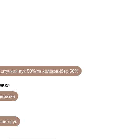
 штучний пух 50% та холофайбер 50%
равки
ідправки
ний друк