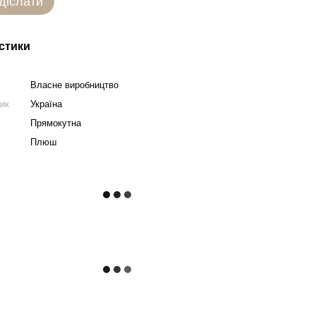
діслати
стики
Власне виробництво
ник
Україна
Прямокутна
Плюш