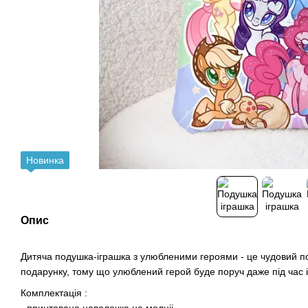
Новинка
Опис
Дитяча подушка-іграшка з улюбленими героями - це чудовий п
подарунку, тому що улюблений герой буде поруч даже під час і
Комплектація :
- принтована наволочка на молніі