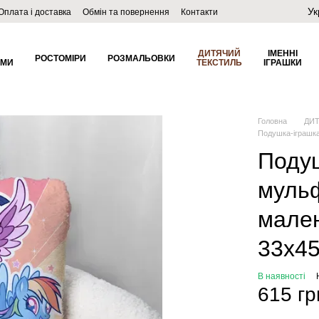
Ук
Оплата і доставка
Обмін та повернення
Контакти
ДИТЯЧИЙ
ІМЕННІ
РОСТОМІРИ
РОЗМАЛЬОВКИ
ОМИ
ТЕКСТИЛЬ
ІГРАШКИ
Головна
ДИ
Подушка-іграшка
Подуш
муль
мален
33х4
В наявності
615 гр