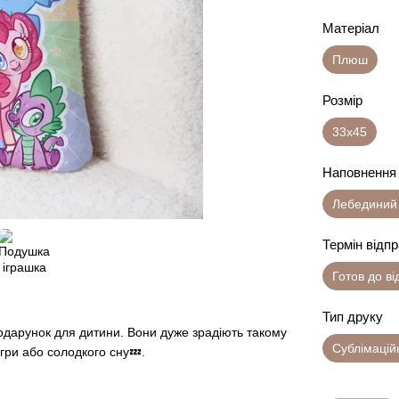
Матеріал
Плюш
Розмір
33х45
Наповнення
Лебединий
Термін відп
Готов до в
Тип друку
одарунок для дитини. Вони дуже зрадіють такому
Сублімацій
гри або солодкого сну💤.