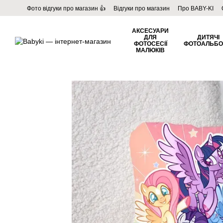
Перейти до основного контенту
Фото відгуки про магазин 👍
Відгуки про магазин
Про BABY-KI
Угода користувача
Договір публічної оферти
Блог
АКСЕСУАРИ
ДЛЯ
ДИТЯЧІ
ФОТОСЕСІЇ
ФОТОАЛЬБ
МАЛЮКІВ