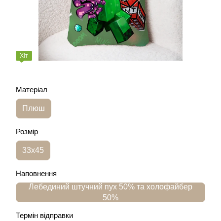
Хіт
Матеріал
Плюш
Розмір
33х45
Наповнення
Лебединий штучний пух 50% та холофайбер
50%
Термін відправки