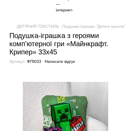
ДИТЯЧИЙ ТЕКСТИЛЬ
Подушки-іграшки "Дитячі принти"
П
Подушка-іграшка з героями
комп'ютерної гри «Майнкрафт.
Крипер» 33х45
Артикул:
ФПІ033
Написати відгук