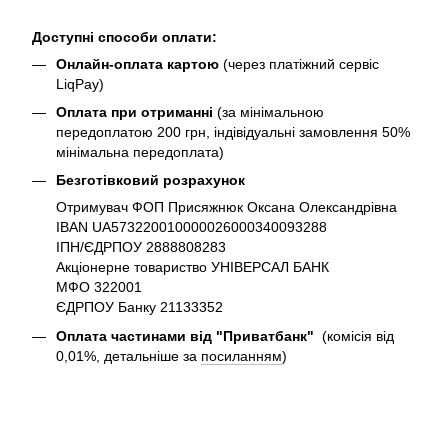
Доступні способи оплати:
Онлайн-оплата картою
(через платіжний сервіс
LiqPay)
Оплата при отриманні
(за мінімальною
передоплатою 200 грн, індівідуальні замовлення 50%
мінімальна передоплата)
Безготівковий розрахунок
Отримувач ФОП Присяжнюк Оксана Олександрівна
IBAN UA573220010000026000340093288
ІПН/ЄДРПОУ 2888808283
Акціонерне товариство УНІВЕРСАЛ БАНК
МФО 322001
ЄДРПОУ Банку 21133352
Оплата частинами від "Приватбанк"
(комісія від
0,01%, детальніше за
посиланням
)