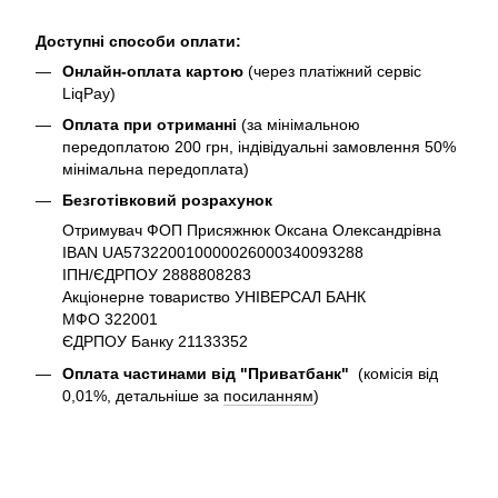
Доступні способи оплати:
Онлайн-оплата картою
(через платіжний сервіс
LiqPay)
Оплата при отриманні
(за мінімальною
передоплатою 200 грн, індівідуальні замовлення 50%
мінімальна передоплата)
Безготівковий розрахунок
Отримувач ФОП Присяжнюк Оксана Олександрівна
IBAN UA573220010000026000340093288
ІПН/ЄДРПОУ 2888808283
Акціонерне товариство УНІВЕРСАЛ БАНК
МФО 322001
ЄДРПОУ Банку 21133352
Оплата частинами від "Приватбанк"
(комісія від
0,01%, детальніше за
посиланням
)