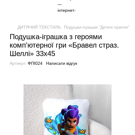
ДИТЯЧИЙ ТЕКСТИЛЬ
Подушки-іграшки "Дитячі принти"
П
Подушка-іграшка з героями
комп'ютерної гри «Бравел страз.
Шеллі» 33х45
Артикул:
ФПІ024
Написати відгук