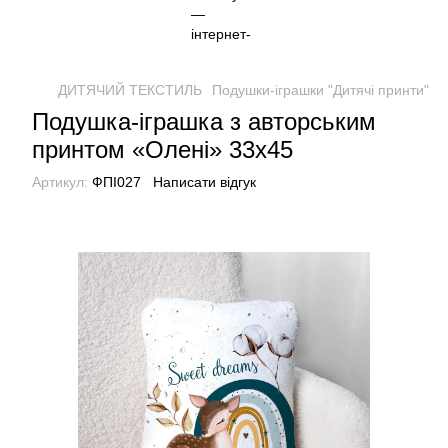
ДИТЯЧИЙ ТЕКСТИЛЬ
Подушки-іграшки "Дитячі принти"
П
Подушка-іграшка з авторським
принтом «Олені» 33х45
Артикул:
ФПІ027
Написати відгук