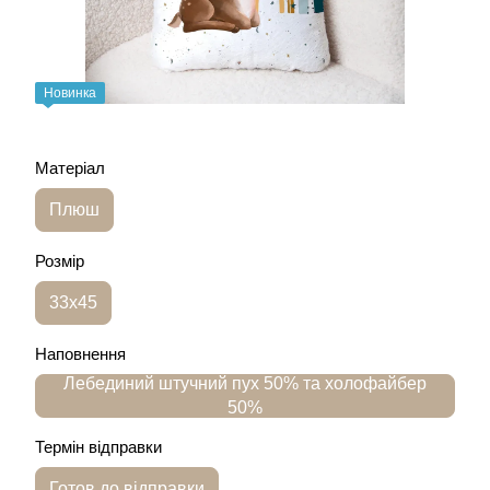
Новинка
Матеріал
Плюш
Розмір
33х45
Наповнення
Лебединий штучний пух 50% та холофайбер
50%
Термін відправки
Готов до відправки