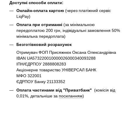
Доступні способи оплати:
Онлайн-оплата картою
(через платіжний сервіс
LiqPay)
Оплата при отриманні
(за мінімальною
передоплатою 200 грн, індівідуальні замовлення 50%
мінімальна передоплата)
Безготівковий розрахунок
Отримувач ФОП Присяжнюк Оксана Олександрівна
IBAN UA573220010000026000340093288
ІПН/ЄДРПОУ 2888808283
Акціонерне товариство УНІВЕРСАЛ БАНК
МФО 322001
ЄДРПОУ Банку 21133352
Оплата частинами від "Приватбанк"
(комісія від
0,01%, детальніше за
посиланням
)