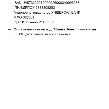
IBAN UA573220010000026000340093288
ІПН/ЄДРПОУ 2888808283
Акціонерне товариство УНІВЕРСАЛ БАНК
МФО 322001
ЄДРПОУ Банку 21133352
Оплата частинами від "Приватбанк"
(комісія від
0,01%, детальніше за
посиланням
)