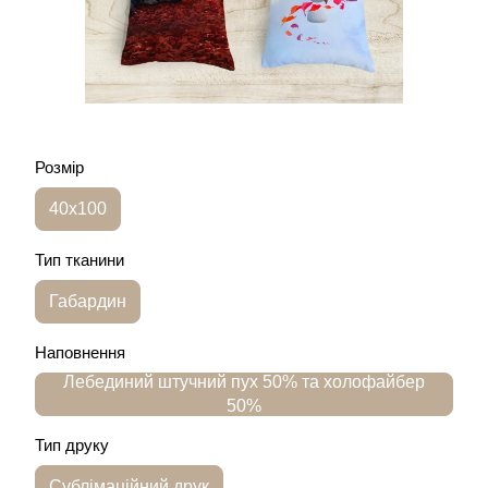
Розмір
40х100
Тип тканини
Габардин
Наповнення
Лебединий штучний пух 50% та холофайбер
50%
Тип друку
Сублімаційний друк