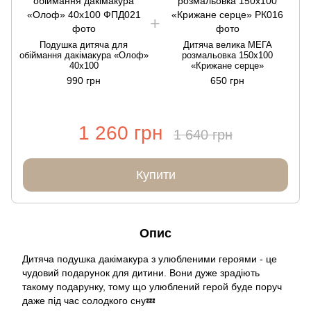
Подушка дитяча для
Дитяча велика МЕГА
обіймання дакімакура «Олоф»
розмальовка 150х100
40х100
«Крижане серце»
990 грн
650 грн
1 260 грн
1 640 грн
Купити
Опис
Дитяча подушка дакімакура з улюбленими героями - це
чудовий подарунок для дитини. Вони дуже зрадіють
такому подарунку, тому що улюблений герой буде поруч
даже під час солодкого сну💤