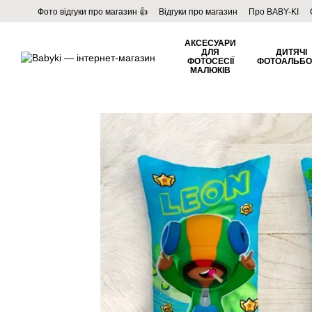
Перейти до основного контенту
Фото відгуки про магазин 👍
Відгуки про магазин
Про BABY-KI
Угода користувача
Договір публічної оферти
Блог
АКСЕСУАРИ
ДЛЯ
ДИТЯЧІ
ФОТОСЕСІЇ
ФОТОАЛЬБ
МАЛЮКІВ