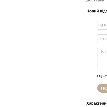
Доставка
Новий від
Оцініт
На
Характери