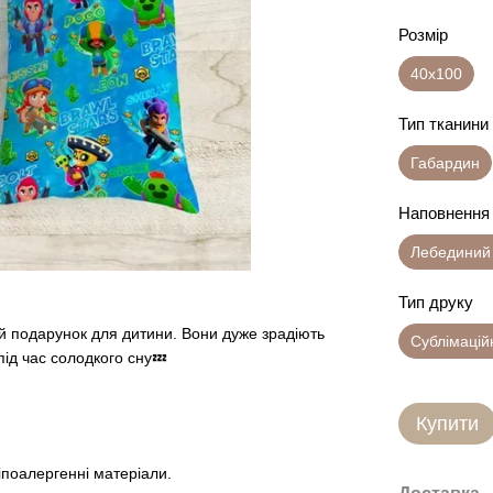
Розмір
40х100
Тип тканини
Габардин
Наповнення
Лебединий
Тип друку
й подарунок для дитини. Вони дуже зрадіють
Сублімацій
ід час солодкого сну💤
Купити
іпоалергенні матеріали.