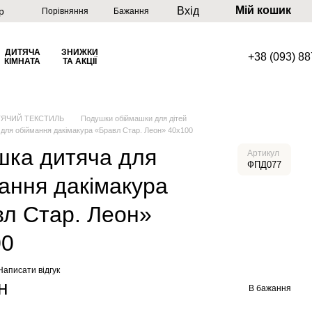
Мій кошик
Вхід
р
Порівняння
Бажання
ДИТЯЧА
ЗНИЖКИ
+38 (093) 8
КІМНАТА
ТА АКЦІЇ
ТЯЧИЙ ТЕКСТИЛЬ
Подушки обіймашки для дітей
для обіймання дакімакура «Бравл Стар. Леон» 40х100
шка дитяча для
Артикул
ФПД077
ання дакімакура
л Стар. Леон»
00
Написати відгук
н
В бажання