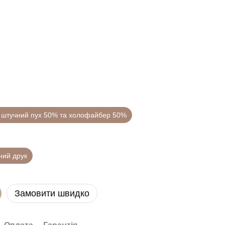
 штучний пух 50% та холофайбер 50%
ний друк
Замовити швидко