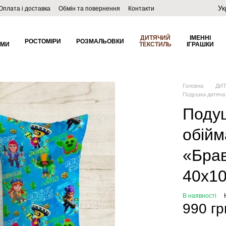
Ук
Оплата і доставка
Обмін та повернення
Контакти
ДИТЯЧИЙ
ІМЕННІ
РОСТОМІРИ
РОЗМАЛЬОВКИ
ОМИ
ТЕКСТИЛЬ
ІГРАШКИ
Головна
ДИ
Подушка дитяча 
Поду
обійм
«Брав
40х1
В наявності
990 гр