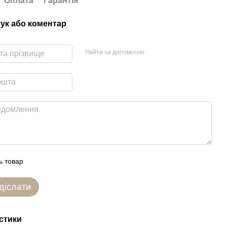
Оплата
Гарантія
гук або коментар
Увійти за допомогою
ь товар
діслати
стики