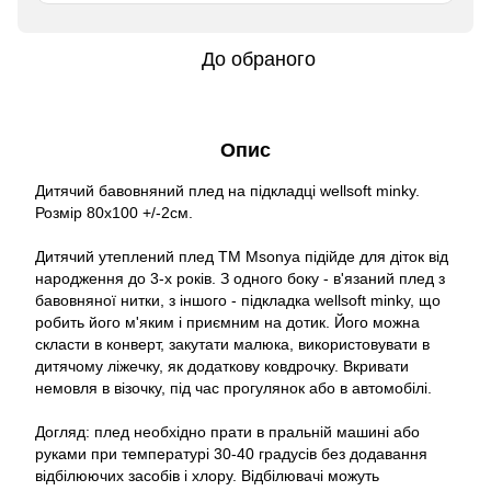
До обраного
Опис
Дитячий бавовняний плед на підкладці wellsoft minky.
Розмір 80х100 +/-2см.
Дитячий утеплений плед TM Msonya підійде для діток від
народження до 3-х років. З одного боку - в'язаний плед з
бавовняної нитки, з іншого - підкладка wellsoft minky, що
робить його м'яким і приємним на дотик. Його можна
скласти в конверт, закутати малюка, використовувати в
дитячому ліжечку, як додаткову ковдрочку. Вкривати
немовля в візочку, під час прогулянок або в автомобілі.
Догляд: плед необхідно прати в пральній машині або
руками при температурі 30-40 градусів без додавання
відбілюючих засобів і хлору. Відбілювачі можуть