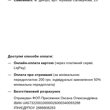
Самовивіз:
м. Дніпро, вул. Мукаша Салакунова, 25
Доступні способи оплати:
Онлайн-оплата картою
(через платіжний сервіс
LiqPay)
Оплата при отриманні
(за мінімальною
передоплатою 200 грн, індівідуальні замовлення 50%
мінімальна передоплата)
Безготівковий розрахунок
Отримувач ФОП Присяжнюк Оксана Олександрівна
IBAN UA573220010000026000340093288
ІПН/ЄДРПОУ 2888808283