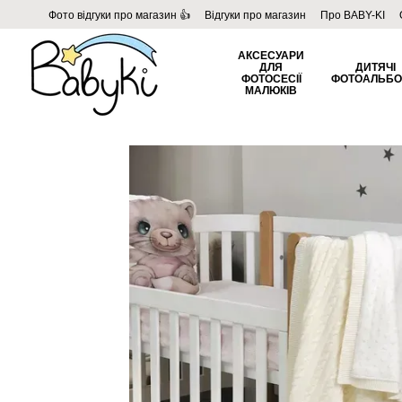
Перейти до основного контенту
Фото відгуки про магазин 👍
Відгуки про магазин
Про BABY-KI
Угода користувача
Договір публічної оферти
Блог
АКСЕСУАРИ
ДЛЯ
ДИТЯЧІ
ФОТОСЕСІЇ
ФОТОАЛЬБ
МАЛЮКІВ