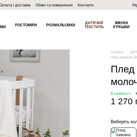
Ук
Оплата і доставка
Обмін та повернення
Контакти
ДИТЯЧИЙ
ІМЕННІ
РОСТОМІРИ
РОЗМАЛЬОВКИ
ОМИ
ТЕКСТИЛЬ
ІГРАШКИ
Головна
ДИ
Плед бавовна Wel
Плед 
молоч
В наявності
1 270 
Виберіть ко