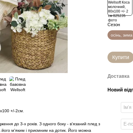
Сезон
осінь, зима
Купити
Доставка
Новий від
0х100 +/-2см.
ення до 3-х років. З одного боку - в'язаний плед з
ть його м'яким і приємним на дотик. Його можна