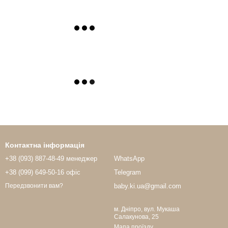
Контактна інформація
+38 (093) 887-48-49 менеджер
WhatsApp
+38 (099) 649-50-16 офіс
Telegram
baby.ki.ua@gmail.com
Передзвонити вам?
м. Дніпро, вул. Мукаша
Салакунова, 25
Мапа проїзду