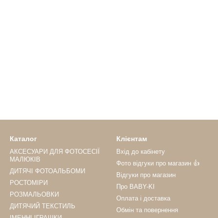
Каталог
Клієнтам
АКСЕСУАРИ ДЛЯ ФОТОСЕСІЇ
Вхід до кабінету
МАЛЮКІВ
Фото відгуки про магазин 👍
ДИТЯЧІ ФОТОАЛЬБОМИ
Відгуки про магазин
РОСТОМІРИ
Про BABY-KI
РОЗМАЛЬОВКИ
Оплата і доставка
ДИТЯЧИЙ ТЕКСТИЛЬ
Обмін та повернення
ІМЕННІ ІГРАШКИ