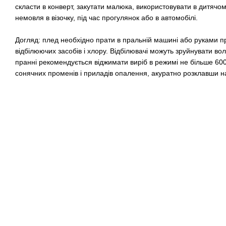
скласти в конверт, закутати малюка, використовувати в дитячом
немовля в візочку, під час прогулянок або в автомобілі.
Догляд: плед необхідно прати в пральній машині або руками п
відбілюючих засобів і хлору. Відбілювачі можуть зруйнувати в
пранні рекомендується віджимати виріб в режимі не більше 60
сонячних променів і приладів опалення, акуратно розклавши на