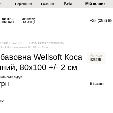
Мій кошик
Вхід
р
Порівняння
Бажання
ДИТЯЧА
ЗНИЖКИ
+38 (093) 8
КІМНАТА
ТА АКЦІЇ
ТЯЧИЙ ТЕКСТИЛЬ
Пледи вʼязані з утепленням
lsoft Коса молочний, 80х100 +/- 2 см
бавовна Wellsoft Коса
Артикул
825235
ний, 80х100 +/- 2 см
Написати відгук
грн
В бажання
лір