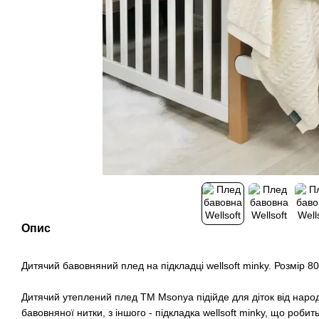
Опис
Дитячий бавовняний плед на підкладці wellsoft minky. Розмір 8
Дитячий утеплений плед TM Msonya підійде для діток від народж
бавовняної нитки, з іншого - підкладка wellsoft minky, що роби