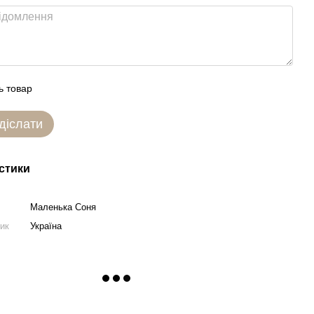
ь товар
діслати
стики
Маленька Соня
ник
Україна