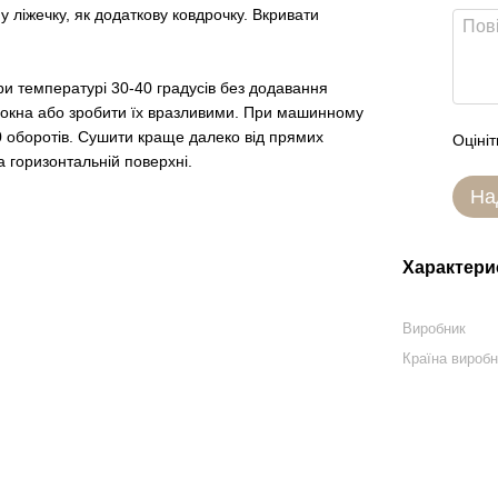
у ліжечку, як додаткову ковдрочку. Вкривати
ри температурі 30-40 градусів без додавання
олокна або зробити їх вразливими. При машинному
0 оборотів. Сушити краще далеко від прямих
Оцініт
 горизонтальній поверхні.
На
Характери
Виробник
Країна вироб