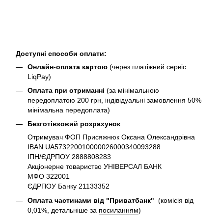
Доступні способи оплати:
Онлайн-оплата картою
(через платіжний сервіс
LiqPay)
Оплата при отриманні
(за мінімальною
передоплатою 200 грн, індівідуальні замовлення 50%
мінімальна передоплата)
Безготівковий розрахунок
Отримувач ФОП Присяжнюк Оксана Олександрівна
IBAN UA573220010000026000340093288
ІПН/ЄДРПОУ 2888808283
Акціонерне товариство УНІВЕРСАЛ БАНК
МФО 322001
ЄДРПОУ Банку 21133352
Оплата частинами від "Приватбанк"
(комісія від
0,01%, детальніше за
посиланням
)