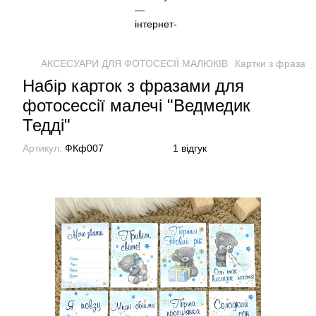
АКСЕСУАРИ ДЛЯ ФОТОСЕСІЇ МАЛЮКІВ
Картки з фразами
Набір карток з фразами для
фотосессії малечі "Ведмедик
Тедді"
Артикул:
ФКф007
1 відгук