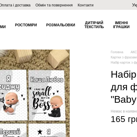
Ук
Оплата і доставка
Обмін та повернення
Контакти
ДИТЯЧИЙ
ІМЕННІ
РОСТОМІРИ
РОЗМАЛЬОВКИ
ОМИ
ТЕКСТИЛЬ
ІГРАШКИ
Головна
АКС
Картки з фразам
Набір карток з 
Набір
для ф
"Baby
Немає в наявн
165 гр