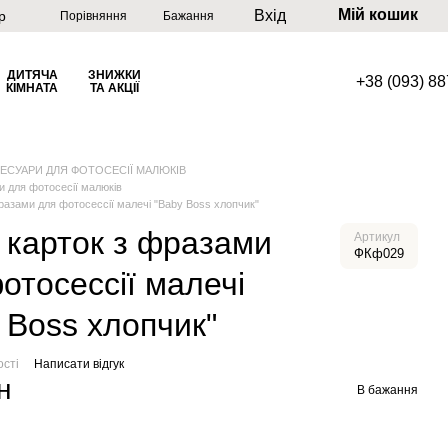
Мій кошик
Вхід
р
Порівняння
Бажання
ДИТЯЧА
ЗНИЖКИ
+38 (093) 8
КІМНАТА
ТА АКЦІЇ
ЕСУАРИ ДЛЯ ФОТОСЕСІЇ МАЛЮКІВ
и для фотосесії малюків
фразами для фотосессії малечі "Baby Boss хлопчик"
 карток з фразами
Артикул
ФКф029
отосессії малечі
 Boss хлопчик"
ості
Написати відгук
н
В бажання