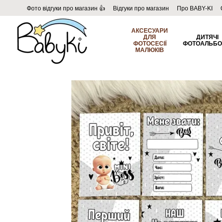
Перейти до основного контенту
Фото відгуки про магазин 👍
Відгуки про магазин
Про BABY-KI
Угода користувача
Договір публічної оферти
Блог
АКСЕСУАРИ
ДЛЯ
ДИТЯЧІ
ФОТОСЕСІЇ
ФОТОАЛЬБ
МАЛЮКІВ