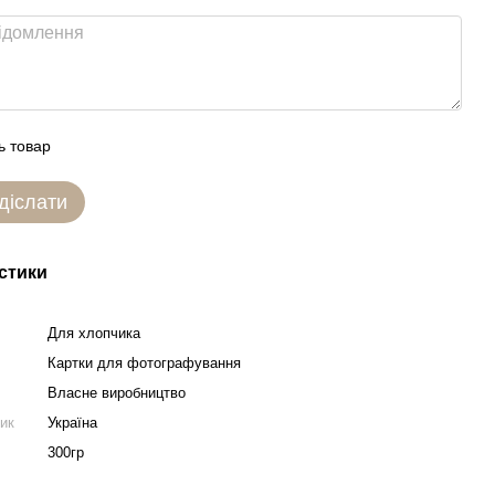
ь товар
діслати
стики
Для хлопчика
Картки для фотографування
Власне виробництво
ник
Україна
300гр