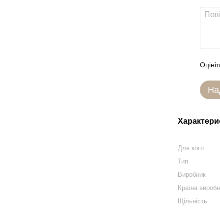
Оцініт
На
Характери
Для кого
Тип
Виробник
Країна вироб
Щільність