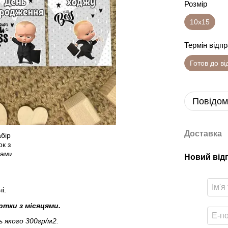
Розмір
10х15
Термін відп
Готов до в
Повідом
Доставка
Новий від
і.
ртки з місяцями.
 якого 300гр/м2.