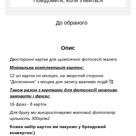
Повідомити, коли з'явиться
До обраного
Опис
Двосторонні картки для щомісячної фотосесіїї малечі.
Мінімальна комплектація карток:
12 шт карток по місяцях, на зворотній сторонні
"Досягнення" з місцем для запису важливіх подій 🥰
Також разом з картками для фотосесіїї можливо
замовити і фрази:
16 фраз - 8 карток
Для друку ми використовуємо матовий фотопапір
щільність 300гр/м2.
Кожен набір карток ми пакуємо у брендовий
конвертик:)