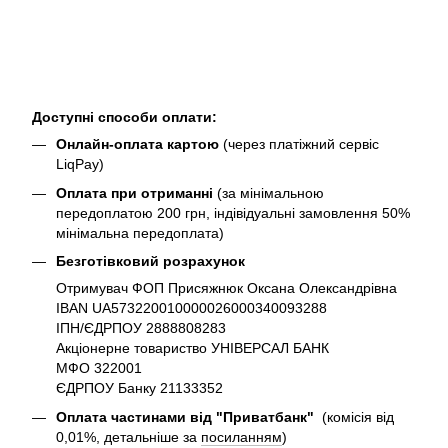
Доступні способи оплати:
Онлайн-оплата картою
(через платіжний сервіс
LiqPay)
Оплата при отриманні
(за мінімальною
передоплатою 200 грн, індівідуальні замовлення 50%
мінімальна передоплата)
Безготівковий розрахунок
Отримувач ФОП Присяжнюк Оксана Олександрівна
IBAN UA573220010000026000340093288
ІПН/ЄДРПОУ 2888808283
Акціонерне товариство УНІВЕРСАЛ БАНК
МФО 322001
ЄДРПОУ Банку 21133352
Оплата частинами від "Приватбанк"
(комісія від
0,01%, детальніше за
посиланням
)