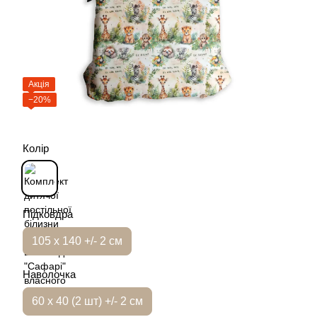
Акція
−20%
Колір
Підковдра
105 х 140 +/- 2 см
Наволочка
60 х 40 (2 шт) +/- 2 см