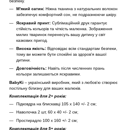
безпеку.
М'який сатин:
Ніжна тканина з натуральних волокон
забезпечує комфортний сон, не подразнюючи шкіру.
Яскравий принт:
Сублімаційний друк гарантує
стійкість кольорів та чіткість малюнка. Зображення
милих тваринок перенесуть вашу дитину у світ
казкових пригод.
Висока якість:
Відповідає всім стандартам безпеки,
тому ви можете бути спокійні за здоров'я вашої
дитини.
Довговічність:
Навіть після численних прань
кольори залишаються яскравими.
BabyKi
– український виробник, який з любов'ю створює
постільну білизну для ваших малюків.
Комплектація для 2+ років:
Підковдра на блискавці 105 х 140 +/- 2 см;
Наволочка 2 шт, 60 х 40 +/- 2 см;
Простирадло 100 х 160 +/- 2 см;
Комплектація для 5+ років: