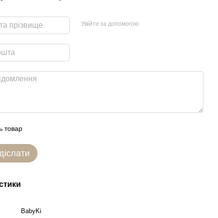
Увійти за допомогою
ь товар
діслати
стики
BabyKi