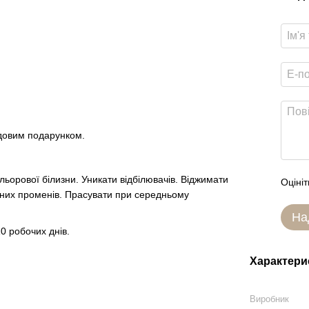
удовим подарунком.
ьорової білизни. Уникати відбілювачів. Віджимати
Оцініт
чних променів. Прасувати при середньому
На
0 робочих днів.
Характери
Виробник