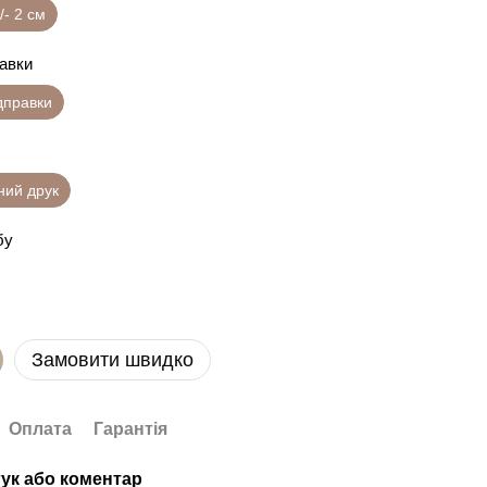
/- 2 см
равки
ідправки
ний друк
бу
Замовити швидко
Оплата
Гарантія
гук або коментар