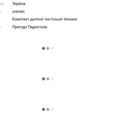
ник
Україна
и
унісекс
Комплект дитячої постільної білизни
й
Пригоди Падінгтона