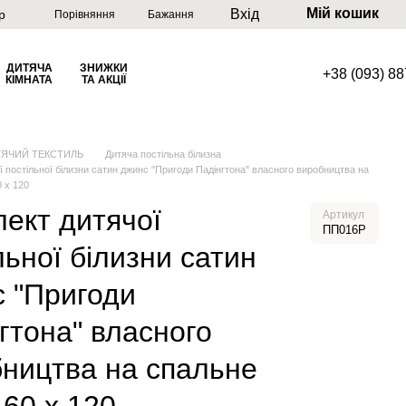
Мій кошик
Вхід
р
Порівняння
Бажання
ДИТЯЧА
ЗНИЖКИ
+38 (093) 8
КІМНАТА
ТА АКЦІЇ
ТЯЧИЙ ТЕКСТИЛЬ
Дитяча постільна білизна
ї постільної білизни сатин джинс "Пригоди Падінгтона" власного виробництва на
0 х 120
ект дитячої
Артикул
ПП016Р
льної білизни сатин
 "Пригоди
гтона" власного
ництва на спальне