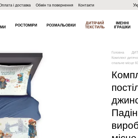
Ук
Оплата і доставка
Обмін та повернення
Контакти
ДИТЯЧИЙ
ІМЕННІ
РОСТОМІРИ
РОЗМАЛЬОВКИ
ОМИ
ТЕКСТИЛЬ
ІГРАШКИ
Головна
ДИ
Комплект дитячо
спальне місце 6
Компл
пості
джинс
Падін
вироб