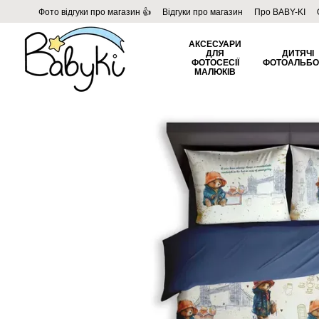
Перейти до основного контенту
Фото відгуки про магазин 👍
Відгуки про магазин
Про BABY-KI
Угода користувача
Договір публічної оферти
Блог
АКСЕСУАРИ
ДЛЯ
ДИТЯЧІ
ФОТОСЕСІЇ
ФОТОАЛЬБ
МАЛЮКІВ