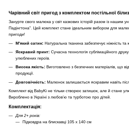
Чарівний світ пригод з комплектом постільної біли
Занурте свого малюка у світ казкових історій разом із нашим у
Падінгтона". Цей комплект стане ідеальним вибором для малень
пригоди!
М'який сатин:
Натуральна тканина забезпечує ніжність та 
Яскравий принт:
Сучасна технологія сублімаційного друку г
улюблених героїв.
Висока якість:
Виготовлено з безпечних матеріалів, що від
продукції.
Довговічність:
Малюнок залишається яскравим навіть піс
Комплект від BabyKi не тільки створює затишок, але й стане 
Вироблено в Україні з любов’ю та турботою про дітей.
Комплектація:
Для 2+ років:
Підковдра на блискавці 105 х 140 см