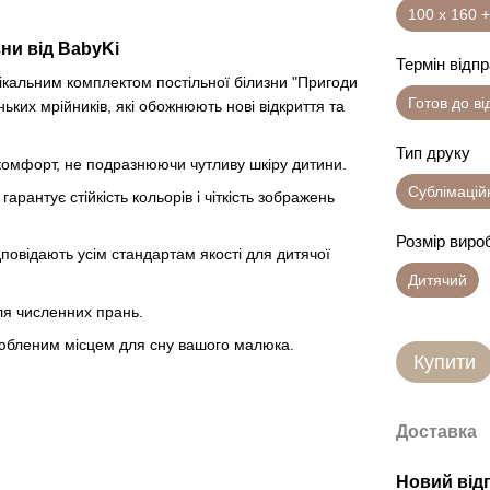
100 х 160 +
зни від BabyKi
Термін відп
нікальним комплектом постільної білизни "Пригоди
Готов до в
ких мрійників, які обожнюють нові відкриття та
Тип друку
комфорт, не подразнюючи чутливу шкіру дитини.
Сублімацій
арантує стійкість кольорів і чіткість зображень
Розмір виро
повідають усім стандартам якості для дитячої
Дитячий
ля численних прань.
улюбленим місцем для сну вашого малюка.
Купити
Доставка
Новий від