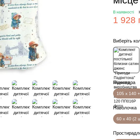
місце
В наявності
1 928 
Виберіть ко
Підковдра
105 х 140 +
Наволочка
60 х 40 (2 
Простирадл