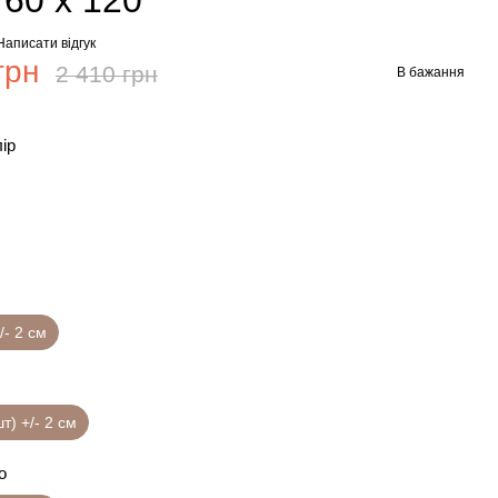
 60 х 120
Написати відгук
грн
2 410 грн
В бажання
лір
/- 2 см
шт) +/- 2 см
о