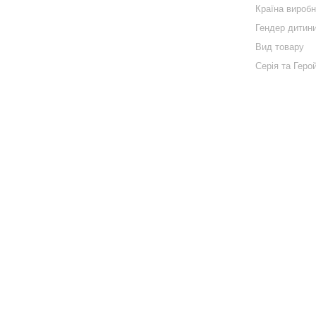
Країна вироб
Гендер дитин
Вид товару
Серія та Геро