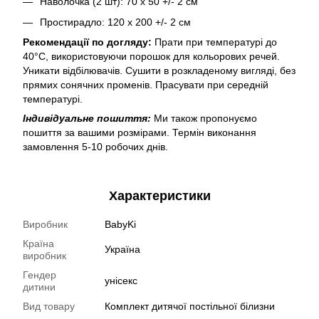
Наволочка (2 шт): 70 х 50 +/- 2 см
Простирадло: 120 х 200 +/- 2 см
Рекомендації по догляду:
Прати при температурі до
40°C, використовуючи порошок для кольорових речей.
Уникати відбілювачів. Сушити в розкладеному вигляді, без
прямих сонячних променів. Прасувати при середній
температурі.
Індивідуальне пошиття:
Ми також пропонуємо
пошиття за вашими розмірами. Термін виконання
замовлення 5-10 робочих днів.
Характеристики
Виробник
BabyKi
Країна
Україна
виробник
Гендер
унісекс
дитини
Вид товару
Комплект дитячої постільної білизни