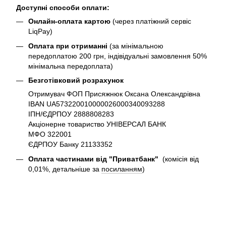
Доступні способи оплати:
Онлайн-оплата картою
(через платіжний сервіс
LiqPay)
Оплата при отриманні
(за мінімальною
передоплатою 200 грн, індівідуальні замовлення 50%
мінімальна передоплата)
Безготівковий розрахунок
Отримувач ФОП Присяжнюк Оксана Олександрівна
IBAN UA573220010000026000340093288
ІПН/ЄДРПОУ 2888808283
Акціонерне товариство УНІВЕРСАЛ БАНК
МФО 322001
ЄДРПОУ Банку 21133352
Оплата частинами від "Приватбанк"
(комісія від
0,01%, детальніше за
посиланням
)