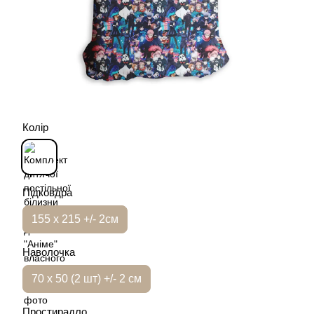
Колір
Підковдра
155 х 215 +/- 2см
Наволочка
70 х 50 (2 шт) +/- 2 см
Простирадло