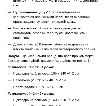
шкіру дитини, забезпечуючи комфортний та спокійний
сон.
Сублімаційний друк:
Яскраві зображення
залишаються насиченими навіть після численних
прань завдяки сучасній технології друку.
Висока якість:
Всі матеріали відповідають
стандартам безпеки, гарантують довговічність і
надійність.
Довговічність:
Комплект зберігає яскравість та
чіткість малюнка навіть після багаторазового прання.
BabyKi
– це український бренд, що дбає про комфорт і
безпеку ваших дітей, даруючи їм радість кожної ночі.
Комплектація для 2+ років:
Підковдра на блискавці: 105 х 140 +/- 2 см
Наволочка (2 шт): 60 х 40 +/- 2 см
Простирадло: 100 х 160 +/- 2 см
Комплектація для 5+ років:
Підковдра на блискавці: 140 х 210 +/- 2 см