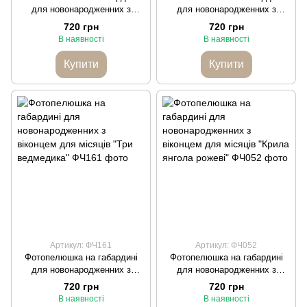
для новонародженних з
для новонародженних з
віконцем для місяців
віконцем для місяців "Лісова
720 грн
720 грн
"Оливковий віночок"
братва"
В наявності
В наявності
Купити
Купити
Артикул: ФЧ161
Артикул: ФЧ052
Фотопелюшка на габардині
Фотопелюшка на габардині
для новонародженних з
для новонародженних з
віконцем для місяців "Три
віконцем для місяців "Крила
720 грн
720 грн
ведмедика"
янгола рожеві"
В наявності
В наявності