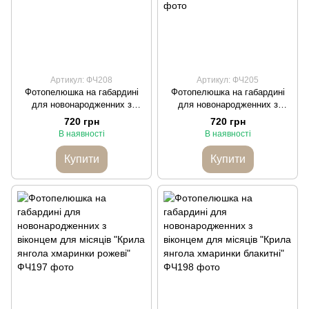
Артикул: ФЧ208
Артикул: ФЧ205
Фотопелюшка на габардині
Фотопелюшка на габардині
для новонародженних з
для новонародженних з
віконцем для місяців "Синій
віконцем для місяців "Чайна
720 грн
720 грн
місяць"
троянда рожева"
В наявності
В наявності
Купити
Купити