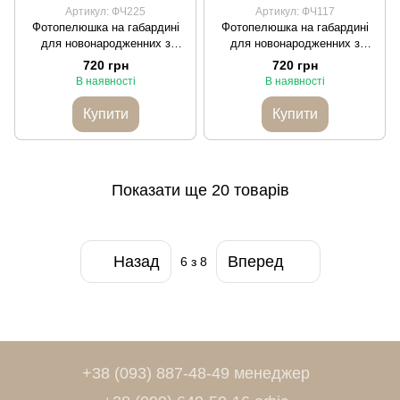
Артикул: ФЧ225
Артикул: ФЧ117
Фотопелюшка на габардині
Фотопелюшка на габардині
для новонародженних з
для новонародженних з
віконцем для місяців
віконцем для місяців
720 грн
720 грн
"Метелики бузкові"
"Квітковий білий фон"
В наявності
В наявності
Купити
Купити
Показати ще 20 товарів
Назад
Вперед
6
з 8
+38 (093) 887-48-49 менеджер