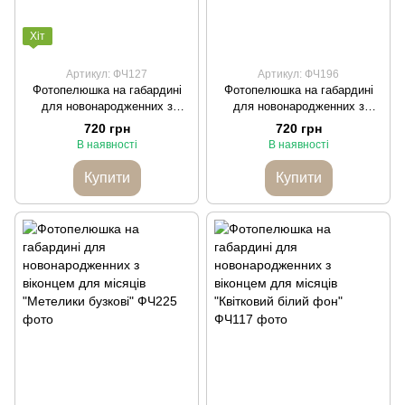
Хіт
Артикул: ФЧ127
Артикул: ФЧ196
Фотопелюшка на габардині
Фотопелюшка на габардині
для новонародженних з
для новонародженних з
віконцем для місяців
віконцем для місяців
720 грн
720 грн
"Квітковий віночок I love you"
"Єдиноріг"
В наявності
В наявності
Купити
Купити