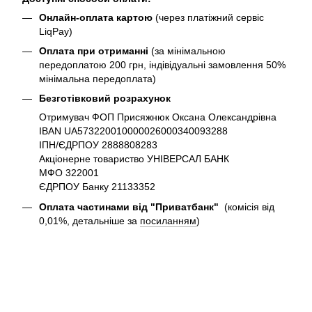
Онлайн-оплата картою
(через платіжний сервіс
LiqPay)
Оплата при отриманні
(за мінімальною
передоплатою 200 грн, індівідуальні замовлення 50%
мінімальна передоплата)
Безготівковий розрахунок
Отримувач ФОП Присяжнюк Оксана Олександрівна
IBAN UA573220010000026000340093288
ІПН/ЄДРПОУ 2888808283
Акціонерне товариство УНІВЕРСАЛ БАНК
МФО 322001
ЄДРПОУ Банку 21133352
Оплата частинами від "Приватбанк"
(комісія від
0,01%, детальніше за
посиланням
)