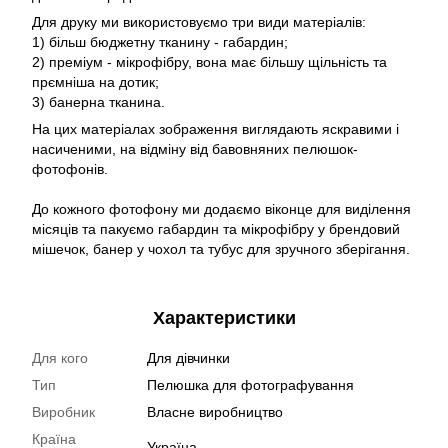
Для друку ми використовуємо три види матеріалів:
1) більш бюджетну тканину - габардин;
2) преміум - мікрофібру, вона має більшу щільність та
прємніша на дотик;
3) банерна тканина.
На цих матеріалах зображення виглядають яскравими і
насиченими, на відміну від бавовняних пелюшок-
фотофонів.
До кожного фотофону ми додаємо віконце для виділення
місяців та пакуємо габардин та мікрофібру у брендовий
мішечок, банер у чохол та тубус для зручного зберігання.
Характеристики
Для кого
Для дівчинки
Тип
Пелюшка для фотографування
Виробник
Власне виробництво
Країна
Україна