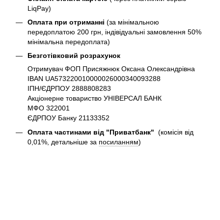
LiqPay)
Оплата при отриманні
(за мінімальною
передоплатою 200 грн, індівідуальні замовлення 50%
мінімальна передоплата)
Безготівковий розрахунок
Отримувач ФОП Присяжнюк Оксана Олександрівна
IBAN UA573220010000026000340093288
ІПН/ЄДРПОУ 2888808283
Акціонерне товариство УНІВЕРСАЛ БАНК
МФО 322001
ЄДРПОУ Банку 21133352
Оплата частинами від "Приватбанк"
(комісія від
0,01%, детальніше за
посиланням
)