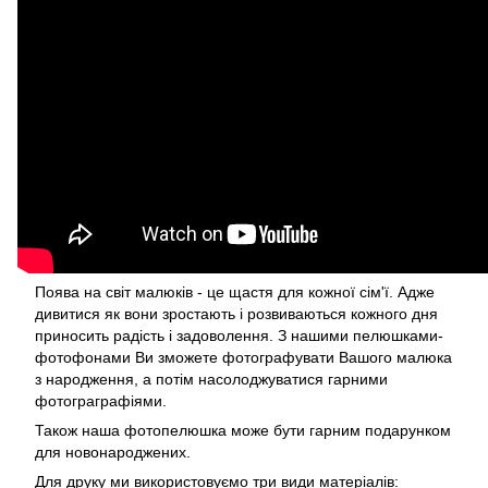
Поява на світ малюків - це щастя для кожної сім'ї. Адже
дивитися як вони зростають і розвиваються кожного дня
приносить радість і задоволення. З нашими пелюшками-
фотофонами Ви зможете фотографувати Вашого малюка
з народження, а потім насолоджуватися гарними
фотограграфіями.
Також наша фотопелюшка може бути гарним подарунком
для новонароджених.
Для друку ми використовуємо три види матеріалів: