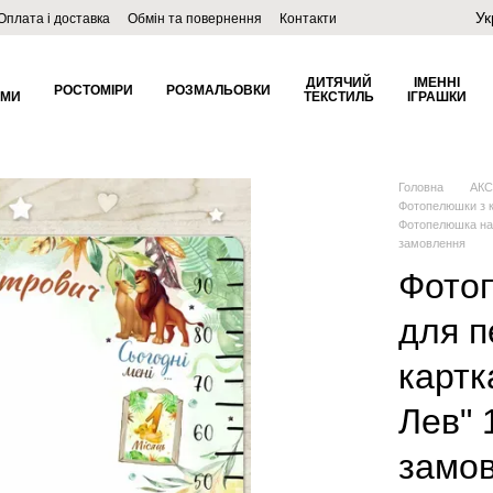
Ук
Оплата і доставка
Обмін та повернення
Контакти
ДИТЯЧИЙ
ІМЕННІ
РОСТОМІРИ
РОЗМАЛЬОВКИ
ОМИ
ТЕКСТИЛЬ
ІГРАШКИ
Головна
АКС
Фотопелюшки з 
Фотопелюшка на 
замовлення
Фотоп
для п
картк
Лев" 
замо