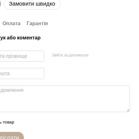
Замовити швидко
Оплата
Гарантія
гук або коментар
Увійти за допомогою
ь товар
діслати