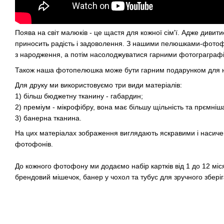
Поява на світ малюків - це щастя для кожної сім'ї. Адже дивит
приносить радість і задоволення. З нашими пелюшками-фот
з народження, а потім насолоджуватися гарними фотограграф
Також наша фотопелюшка може бути гарним подарунком для 
Для друку ми використовуємо три види матеріалів:
1) більш бюджетну тканину - габардин;
2) преміум - мікрофібру, вона має більшу щільність та прємніш
3) банерна тканина.
На цих матеріалах зображення виглядають яскравими і насиче
фотофонів.
До кожного фотофону ми додаємо набір картків від 1 до 12 міс
брендовий мішечок, банер у чохол та тубус для зручного збері