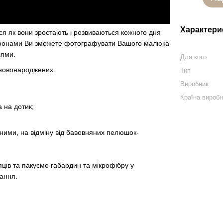
Характери
ися як вони зростають і розвиваються кожного дня
офонами Ви зможете фотографувати Вашого малюка
іями.
Для кого
новонароджених.
Тип
Виробник
Країна вироб
а на дотик;
ними, на відміну від бавовняних пелюшок-
яців та пакуємо габардин та мікрофібру у
гання.