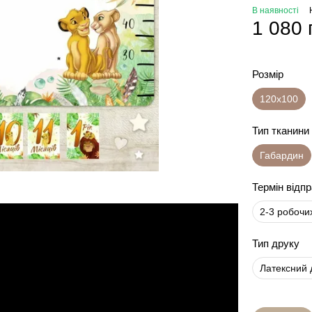
В наявності
1 080 
Розмір
120х100
Тип тканини
Габардин
Термін відп
2-3 робочи
Тип друку
Латексний 