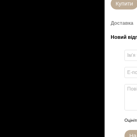
Купити
Доставка
Новий від
Оцініт
На