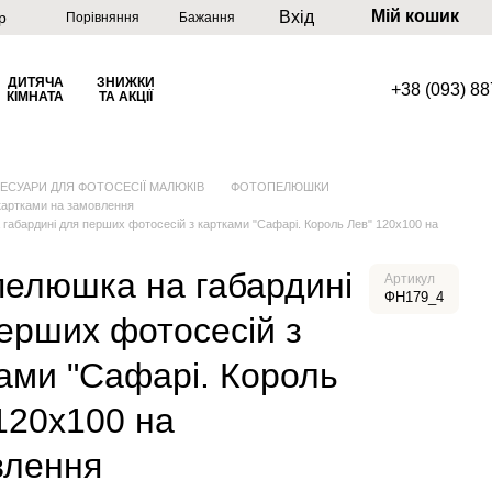
Мій кошик
Вхід
р
Порівняння
Бажання
ДИТЯЧА
ЗНИЖКИ
+38 (093) 8
КІМНАТА
ТА АКЦІЇ
ЕСУАРИ ДЛЯ ФОТОСЕСІЇ МАЛЮКІВ
ФОТОПЕЛЮШКИ
картками на замовлення
габардині для перших фотосесій з картками "Сафарі. Король Лев" 120х100 на
елюшка на габардині
Артикул
ФН179_4
ерших фотосесій з
ами "Сафарі. Король
120х100 на
влення