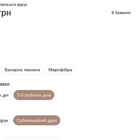
Написати відгук
грн
В бажання
Банерна тканина
Мікрофібра
равки
х дні
3-5 робочих днів
друк
Сублімаційний друк