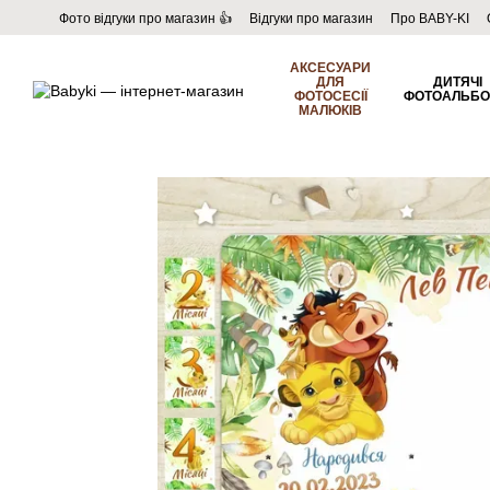
Перейти до основного контенту
Фото відгуки про магазин 👍
Відгуки про магазин
Про BABY-KI
Угода користувача
Договір публічної оферти
Блог
АКСЕСУАРИ
ДЛЯ
ДИТЯЧІ
ФОТОСЕСІЇ
ФОТОАЛЬБ
МАЛЮКІВ