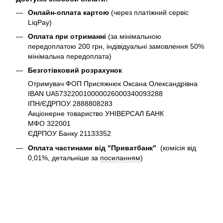
Онлайн-оплата картою
(через платіжний сервіс
LiqPay)
Оплата при отриманні
(за мінімальною
передоплатою 200 грн, індівідуальні замовлення 50%
мінімальна передоплата)
Безготівковий розрахунок
Отримувач ФОП Присяжнюк Оксана Олександрівна
IBAN UA573220010000026000340093288
ІПН/ЄДРПОУ 2888808283
Акціонерне товариство УНІВЕРСАЛ БАНК
МФО 322001
ЄДРПОУ Банку 21133352
Оплата частинами від "Приватбанк"
(комісія від
0,01%, детальніше за
посиланням
)