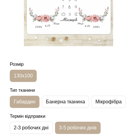
Розмір
130х100
Тип тканини
Габардин
Банерна тканина
Мікрофібра
Термін відправки
2-3 робочих дні
3-5 робочих днів