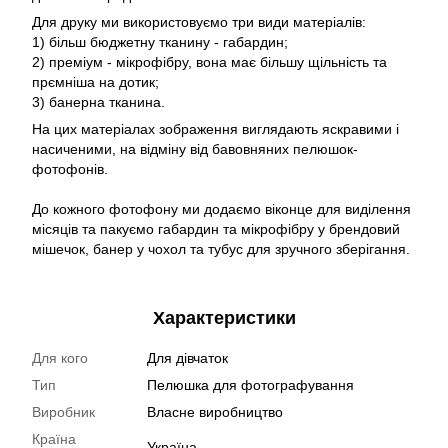
Для друку ми використовуємо три види матеріалів:
1) більш бюджетну тканину - габардин;
2) преміум - мікрофібру, вона має більшу щільність та
прємніша на дотик;
3) банерна тканина.
На цих матеріалах зображення виглядають яскравими і
насиченими, на відміну від бавовняних пелюшок-
фотофонів.
До кожного фотофону ми додаємо віконце для виділення
місяців та пакуємо габардин та мікрофібру у брендовий
мішечок, банер у чохол та тубус для зручного зберігання.
Характеристики
Для кого
Для дівчаток
Тип
Пелюшка для фотографування
Виробник
Власне виробництво
Країна
Україна