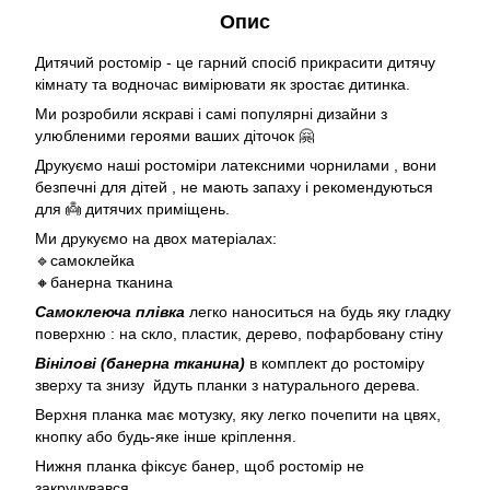
Опис
Дитячий ростомір - це гарний спосіб прикрасити дитячу
кімнату та водночас вимірювати як зростає дитинка.
Ми розробили яскраві і самі популярні дизайни з
улюбленими героями ваших діточок 🤗
Друкуємо наші ростоміри латексними чорнилами , вони
безпечні для дітей , не мають запаху і рекомендуються
для 👼 дитячих приміщень.
Ми друкуємо на двох матеріалах:
🔹самоклейка
🔸банерна тканина
Самоклеюча плівка
легко наноситься на будь яку гладку
поверхню : на скло, пластик, дерево, пофарбовану стіну
Вінілові (банерна тканина)
в комплект до ростоміру
зверху та знизу йдуть планки з натурального дерева.
Верхня планка має мотузку, яку легко почепити на цвях,
кнопку або будь-яке інше кріплення.
Нижня планка фіксує банер, щоб ростомір не
закручувався.