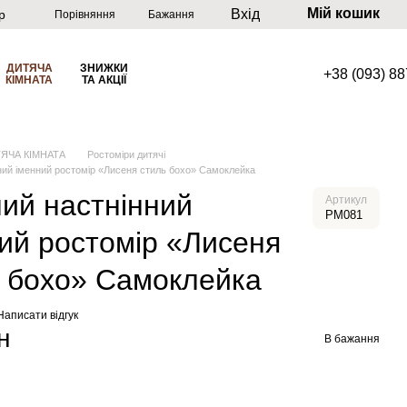
Мій кошик
Вхід
р
Порівняння
Бажання
ДИТЯЧА
ЗНИЖКИ
+38 (093) 8
КІМНАТА
ТА АКЦІЇ
ЯЧА КІМНАТА
Ростоміри дитячі
ний іменний ростомір «Лисеня стиль бохо» Самоклейка
ий настнінний
Артикул
РМ081
ий ростомір «Лисеня
 бохо» Самоклейка
Написати відгук
н
В бажання