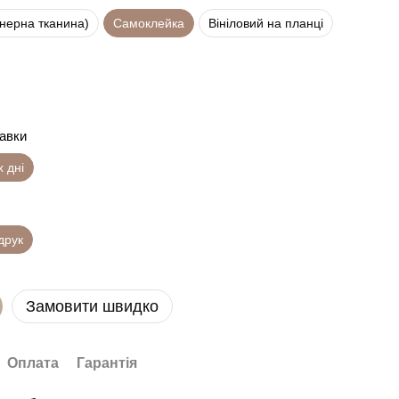
анерна тканина)
Самоклейка
Вініловий на планці
равки
х дні
друк
Замовити швидко
Оплата
Гарантія