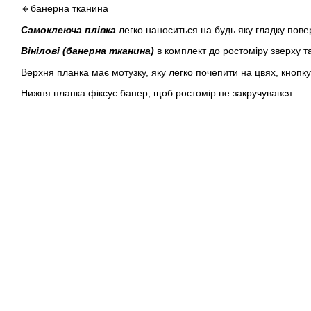
🔸банерна тканина
Самоклеюча плівка
легко наноситься на будь яку гладку пове
Вінілові (банерна тканина)
в комплект до ростоміру зверху т
Верхня планка має мотузку, яку легко почепити на цвях, кнопку
Нижня планка фіксує банер, щоб ростомір не закручувався.