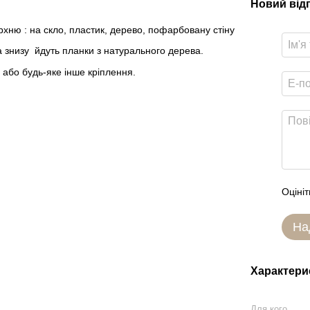
Новий від
рхню : на скло, пластик, дерево, пофарбовану стіну
а знизу йдуть планки з натурального дерева.
 або будь-яке інше кріплення.
Оцініт
На
Характери
Для кого