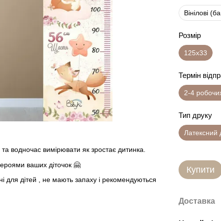
Вінілові (б
Розмір
125х33
Термін відп
2-4 робочи
Тип друку
Латексний 
у та водночас вимірювати як зростає дитинка.
героями ваших діточок 🤗
Купити
і для дітей , не мають запаху і рекомендуються
Доставка