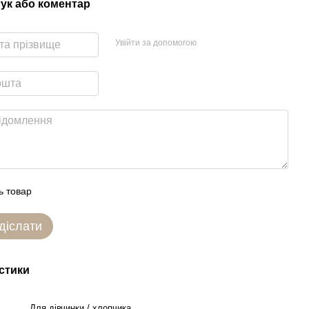
гук або коментар
Увійти за допомогою
ь товар
діслати
стики
Для дівчинки / хлопчика