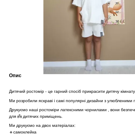
Опис
Дитячий ростомір - це гарний спосіб прикрасити дитячу кімнат
Ми розробили яскраві і самі популярні дизайни з улюбленими 
Друкуємо наші ростоміри латексними чорнилами , вони безпечн
для 👼 дитячих приміщень.
Ми друкуємо на двох матеріалах:
🔹самоклейка