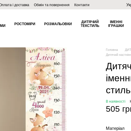
Ук
Оплата і доставка
Обмін та повернення
Контакти
ДИТЯЧИЙ
ІМЕННІ
РОСТОМІРИ
РОЗМАЛЬОВКИ
ОМИ
ТЕКСТИЛЬ
ІГРАШКИ
Головна
ДИТ
Дитячий настнін
Дитяч
іменн
стиль
В наявності
505 гр
Матеріал