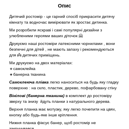
Опис
Дитячий ростомір - це гарний спосіб прикрасити дитячу
кімнату та водночас вимірювати як зростає дитинка.
Ми розробили яскраві і самі популярні дизайни з
улюбленими героями ваших діточок 🤗
Друкуємо наші ростоміри латексними чорнилами , вони
безпечні для дітей , не мають запаху і рекомендуються
для 👼 дитячих приміщень.
Ми друкуємо на двох матеріалах:
🔹самоклейка
🔸банерна тканина
Самоклеюча плівка
легко наноситься на будь яку гладку
поверхню : на скло, пластик, дерево, пофарбовану стіну
Вінілові (банерна тканина)
в комплект до ростоміру
зверху та знизу йдуть планки з натурального дерева.
Верхня планка має мотузку, яку легко почепити на цвях,
кнопку або будь-яке інше кріплення.
Нижня планка фіксує банер, щоб ростомір не
закручувався.