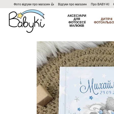
Перейти до основного контенту
Фото відгуки про магазин 👍
Відгуки про магазин
Про BABY-KI
Угода користувача
Договір публічної оферти
Блог
АКСЕСУАРИ
ДЛЯ
ДИТЯЧІ
ФОТОСЕСІЇ
ФОТОАЛЬБ
МАЛЮКІВ