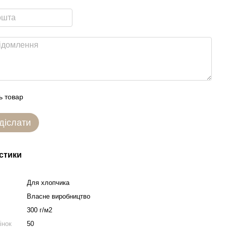
ь товар
діслати
стики
Для хлопчика
Власне виробництво
300 г/м2
інок
50