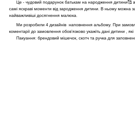
Це - чудовий подарунок батькам на народження дитини🥰 або
самі яскраві моменти від зародження дитини. В ньому можна за
найважливіші досягнення малюка.
Ми розробили 4 дизайнів наповнення альбому. При замовленн
коментарії до замовлення обовʼязково укажіть дані дитини , як
Пакуання: брендовий мішечок, скотч та ручка для заповнен