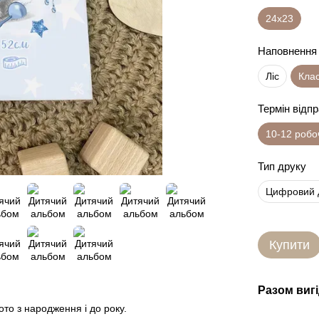
24х23
Наповнення
Ліс
Кла
Термін відп
10-12 робо
Тип друку
Цифровий 
Купити
Разом виг
то з народження і до року.