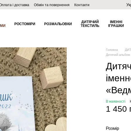
Ук
Оплата і доставка
Обмін та повернення
Контакти
ДИТЯЧИЙ
ІМЕННІ
РОСТОМІРИ
РОЗМАЛЬОВКИ
ОМИ
ТЕКСТИЛЬ
ІГРАШКИ
Головна
ДИ
Дитячий альбом 
Дитяч
імен
«Ведм
В наявності
1 450 
Розмір