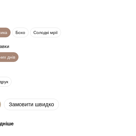
сика
Бохо
Солодкі мрії
равки
чих днів
друк
Замовити швидко
ідніше
Раз