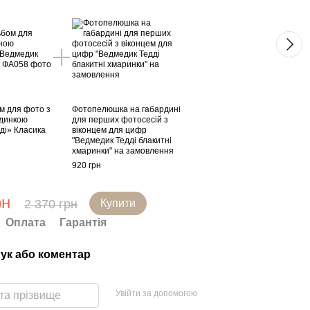
м для фото з
Фотопелюшка на габардині
Дитя
адинкою
для перших фотосесій з
імен
ді» Класика
віконцем для цифр
«Вед
"Ведмедик Тедді блакитні
1 450
хмаринки" на замовлення
920 грн
2 
рн
2 370 грн
Купити
Оплата
Гарантія
гук або коментар
Увійти за допомогою