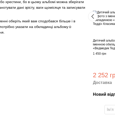
 хрестини, бо в цьому альбомі можна зберігати
нотувати дані зрісту, ваги щомісяця та записувати
і оберіть який вам сподобався більше і в
і потрібно указати на обкладинці альбому☺️
ня.
Дитячий альбо
іменною обкл
«Ведмедик Тед
1 450 грн
2 252 г
Доставка
Новий від