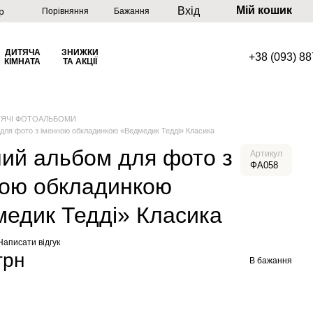
Мій кошик
Вхід
р
Порівняння
Бажання
ДИТЯЧА
ЗНИЖКИ
+38 (093) 8
КІМНАТА
ТА АКЦІЇ
ТЯЧІ ФОТОАЛЬБОМИ
для фото з іменною обкладинкою «Ведмедик Тедді» Класика
ий альбом для фото з
Артикул
ФА058
ною обкладинкою
едик Тедді» Класика
Написати відгук
грн
В бажання