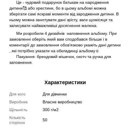
Це - чудовий подарунок батькам на народження
дитини🥰 або хрестини, бо в цьому альбомі можна
зберігати самі яскраві моменти від зародження дитини. В
ньому можна занотувати дані зрісту, ваги щомісяця та
записувати найважливіші досягнення малюка.
Ми розробили 4 дизайнів наповнення альбому. При
замовленні оберіть який вам сподобався більше і в
коментарії до замовлення обовʼязково укажіть дані дитини
, які потрібно указати на обкладинці альбому☺️
Пакуання: брендовий мішечок, скотч та ручка для
заповнення.
Характеристики
Для кого
Для дівчинки
Виробник
Власне виробництво
Щільність
300 г/м2
Кількість
50
сторінок