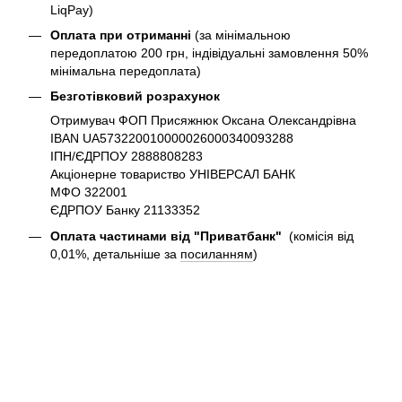
LiqPay)
Оплата при отриманні
(за мінімальною
передоплатою 200 грн, індівідуальні замовлення 50%
мінімальна передоплата)
Безготівковий розрахунок
Отримувач ФОП Присяжнюк Оксана Олександрівна
IBAN UA573220010000026000340093288
ІПН/ЄДРПОУ 2888808283
Акціонерне товариство УНІВЕРСАЛ БАНК
МФО 322001
ЄДРПОУ Банку 21133352
Оплата частинами від "Приватбанк"
(комісія від
0,01%, детальніше за
посиланням
)