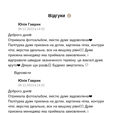
Відгуки
2
Юлія Гаврик
06.12.2023 в 14:32
Доброго дня❄️
Отримала фотоальбом, якістю дуже задоволена❤️
Палітурка дуже приємна на дотик, картинка чітка, контури
чіткі, верстка ідеальна, все на вищому рівні❤️‍🔥 Дуже
приємна менеджер яка приймала замовлення, і
відправили швидше зазначеного терміну, це взагалі дуже
круто❤️ Дякую ще раз🙏🏻 Будемо звертатись 🤍
Відповісти
Юлія Гаврик
06.12.2023 в 14:32
Доброго дня❄️
Отримала фотоальбом, якістю дуже задоволена❤️
Палітурка дуже приємна на дотик, картинка чітка, контури
чіткі, верстка ідеальна, все на вищому рівні❤️‍🔥 Дуже
приємна менеджер яка приймала замовлення, і