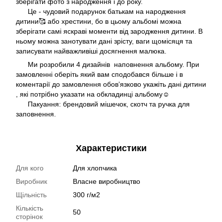
зберігати фото з народження і до року.
Це - чудовий подарунок батькам на народження
дитини🥰 або хрестини, бо в цьому альбомі можна
зберігати самі яскраві моменти від зародження дитини. В
ньому можна занотувати дані зрісту, ваги щомісяця та
записувати найважливіші досягнення малюка.
Ми розробили 4 дизайнів наповнення альбому. При
замовленні оберіть який вам сподобався більше і в
коментарії до замовлення обовʼязково укажіть дані дитини
, які потрібно указати на обкладинці альбому☺️
Пакуання: брендовий мішечок, скотч та ручка для
заповнення.
Характеристики
Для кого
Для хлопчика
Виробник
Власне виробництво
Щільність
300 г/м2
Кількість
50
сторінок