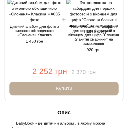
Дитячий альбом для фото з
Фотопелюшка на габардині
іменною обкладинкою
для перших фотосесій з
«Слоненя» Класика
віконцем для цифр "Слоненя
блакитні хмаринки" на
1 450 грн
замовлення
920 грн
2 252 грн
2 370 грн
Купити
Опис
BabyBook - це дитячий альбом , в якому можна