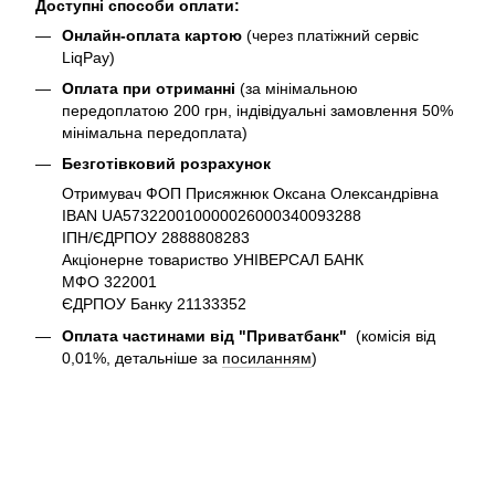
Доступні способи оплати:
Онлайн-оплата картою
(через платіжний сервіс
LiqPay)
Оплата при отриманні
(за мінімальною
передоплатою 200 грн, індівідуальні замовлення 50%
мінімальна передоплата)
Безготівковий розрахунок
Отримувач ФОП Присяжнюк Оксана Олександрівна
IBAN UA573220010000026000340093288
ІПН/ЄДРПОУ 2888808283
Акціонерне товариство УНІВЕРСАЛ БАНК
МФО 322001
ЄДРПОУ Банку 21133352
Оплата частинами від "Приватбанк"
(комісія від
0,01%, детальніше за
посиланням
)