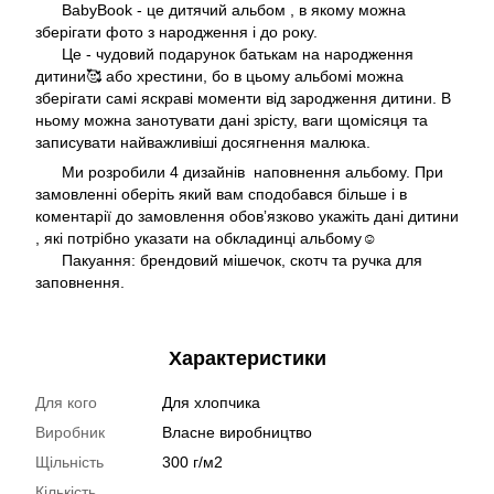
BabyBook - це дитячий альбом , в якому можна
зберігати фото з народження і до року.
Це - чудовий подарунок батькам на народження
дитини🥰 або хрестини, бо в цьому альбомі можна
зберігати самі яскраві моменти від зародження дитини. В
ньому можна занотувати дані зрісту, ваги щомісяця та
записувати найважливіші досягнення малюка.
Ми розробили 4 дизайнів наповнення альбому. При
замовленні оберіть який вам сподобався більше і в
коментарії до замовлення обовʼязково укажіть дані дитини
, які потрібно указати на обкладинці альбому☺️
Пакуання: брендовий мішечок, скотч та ручка для
заповнення.
Характеристики
Для кого
Для хлопчика
Виробник
Власне виробництво
Щільність
300 г/м2
Кількість