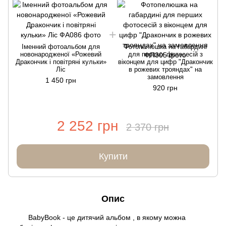
Іменний фотоальбом для
Фотопелюшка на габардині
новонародженої «Рожевий
для перших фотосесій з
Дракончик і повітряні кульки»
віконцем для цифр "Дракончик
Ліс
в рожевих трояндах" на
замовлення
1 450 грн
920 грн
2 252 грн
2 370 грн
Купити
Опис
BabyBook - це дитячий альбом , в якому можна