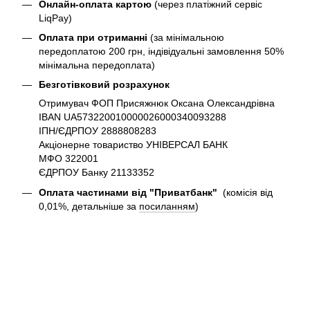
Онлайн-оплата картою
(через платіжний сервіс
LiqPay)
Оплата при отриманні
(за мінімальною
передоплатою 200 грн, індівідуальні замовлення 50%
мінімальна передоплата)
Безготівковий розрахунок
Отримувач ФОП Присяжнюк Оксана Олександрівна
IBAN UA573220010000026000340093288
ІПН/ЄДРПОУ 2888808283
Акціонерне товариство УНІВЕРСАЛ БАНК
МФО 322001
ЄДРПОУ Банку 21133352
Оплата частинами від "Приватбанк"
(комісія від
0,01%, детальніше за
посиланням
)