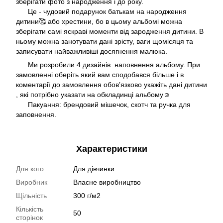
зберігати фото з народження і до року.
Це - чудовий подарунок батькам на народження
дитини🥰 або хрестини, бо в цьому альбомі можна
зберігати самі яскраві моменти від зародження дитини. В
ньому можна занотувати дані зрісту, ваги щомісяця та
записувати найважливіші досягнення малюка.
Ми розробили 4 дизайнів наповнення альбому. При
замовленні оберіть який вам сподобався більше і в
коментарії до замовлення обовʼязково укажіть дані дитини
, які потрібно указати на обкладинці альбому☺️
Пакуання: брендовий мішечок, скотч та ручка для
заповнення.
Характеристики
Для кого
Для дівчинки
Виробник
Власне виробництво
Щільність
300 г/м2
Кількість
50
сторінок