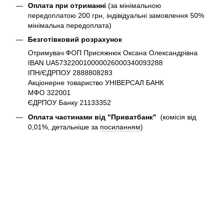
Оплата при отриманні
(за мінімальною
передоплатою 200 грн, індівідуальні замовлення 50%
мінімальна передоплата)
Безготівковий розрахунок
Отримувач ФОП Присяжнюк Оксана Олександрівна
IBAN UA573220010000026000340093288
ІПН/ЄДРПОУ 2888808283
Акціонерне товариство УНІВЕРСАЛ БАНК
МФО 322001
ЄДРПОУ Банку 21133352
Оплата частинами від "Приватбанк"
(комісія від
0,01%, детальніше за
посиланням
)