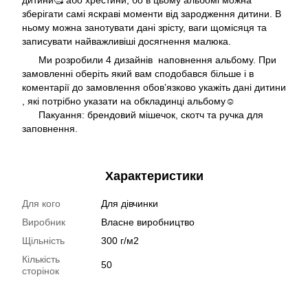
дитини🥰 або хрестини, бо в цьому альбомі можна
зберігати самі яскраві моменти від зародження дитини. В
ньому можна занотувати дані зрісту, ваги щомісяця та
записувати найважливіші досягнення малюка.
Ми розробили 4 дизайнів наповнення альбому. При
замовленні оберіть який вам сподобався більше і в
коментарії до замовлення обовʼязково укажіть дані дитини
, які потрібно указати на обкладинці альбому☺️
Пакуання: брендовий мішечок, скотч та ручка для
заповнення.
Характеристики
Для кого
Для дівчинки
Виробник
Власне виробництво
Щільність
300 г/м2
Кількість
50
сторінок