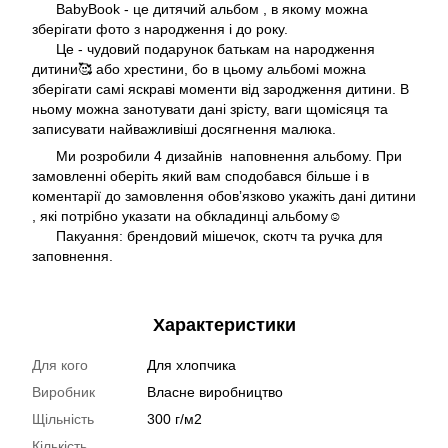
BabyBook - це дитячий альбом , в якому можна
зберігати фото з народження і до року.
Це - чудовий подарунок батькам на народження
дитини🥰 або хрестини, бо в цьому альбомі можна
зберігати самі яскраві моменти від зародження дитини. В
ньому можна занотувати дані зрісту, ваги щомісяця та
записувати найважливіші досягнення малюка.
Ми розробили 4 дизайнів наповнення альбому. При
замовленні оберіть який вам сподобався більше і в
коментарії до замовлення обовʼязково укажіть дані дитини
, які потрібно указати на обкладинці альбому☺️
Пакуання: брендовий мішечок, скотч та ручка для
заповнення.
Характеристики
Для кого
Для хлопчика
Виробник
Власне виробництво
Щільність
300 г/м2
Кількість