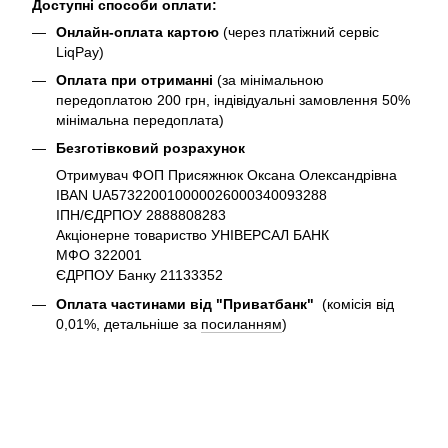
Доступні способи оплати:
Онлайн-оплата картою
(через платіжний сервіс
LiqPay)
Оплата при отриманні
(за мінімальною
передоплатою 200 грн, індівідуальні замовлення 50%
мінімальна передоплата)
Безготівковий розрахунок
Отримувач ФОП Присяжнюк Оксана Олександрівна
IBAN UA573220010000026000340093288
ІПН/ЄДРПОУ 2888808283
Акціонерне товариство УНІВЕРСАЛ БАНК
МФО 322001
ЄДРПОУ Банку 21133352
Оплата частинами від "Приватбанк"
(комісія від
0,01%, детальніше за
посиланням
)