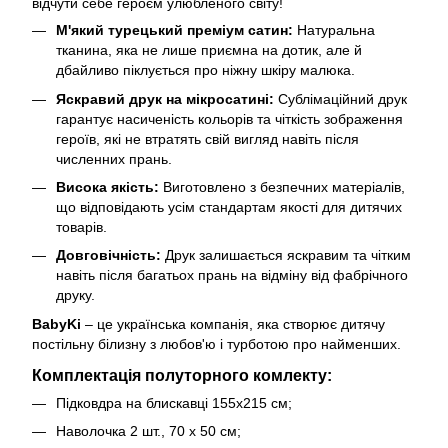
відчути себе героєм улюбленого світу!
М'який турецький преміум сатин:
Натуральна
тканина, яка не лише приємна на дотик, але й
дбайливо піклується про ніжну шкіру малюка.
Яскравий друк на мікросатині:
Сублімаційний друк
гарантує насиченість кольорів та чіткість зображення
героїв, які не втратять свій вигляд навіть після
численних прань.
Висока якість:
Виготовлено з безпечних матеріалів,
що відповідають усім стандартам якості для дитячих
товарів.
Довговічність:
Друк залишається яскравим та чітким
навіть після багатьох прань на відміну від фабрічного
друку.
BabyKi
– це українська компанія, яка створює дитячу
постільну білизну з любов'ю і турботою про найменших.
Комплектація полуторного комлекту:
Підковдра на блискавці 155х215 см;
Наволочка 2 шт., 70 х 50 см;