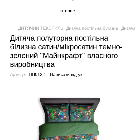
ДИТЯЧИЙ ТЕКСТИЛЬ
Дитяча постільна білизна
Дитяча п
Дитяча полуторна постільна
білизна сатин/мікросатин темно-
зелений "Майнкрафт" власного
виробництва
Артикул:
ПП012.1
Написати відгук