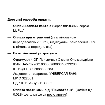
Доступні способи оплати:
Онлайн-оплата картою
(через платіжний сервіс
LiqPay)
Оплата при отриманні
(за мінімальною
передоплатою 200 грн, індівідуальні замовлення 50%
мінімальна передоплата)
Безготівковий розрахунок
Отримувач ФОП Присяжнюк Оксана Олександрівна
IBAN UA573220010000026000340093288
ІПН/ЄДРПОУ 2888808283
Акціонерне товариство УНІВЕРСАЛ БАНК
МФО 322001
ЄДРПОУ Банку 21133352
Оплата частинами від "Приватбанк"
(комісія від
0,01%, детальніше за
посиланням
)