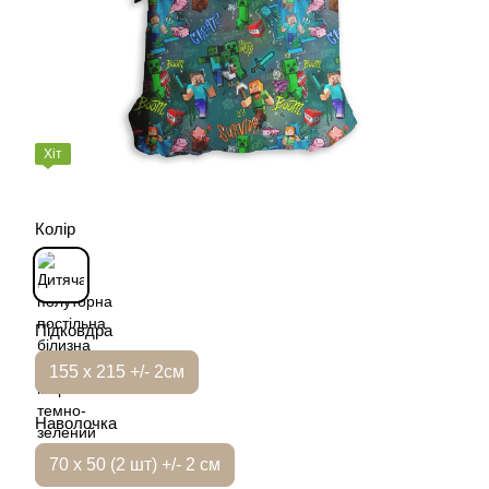
Хіт
Колір
Підковдра
155 х 215 +/- 2см
Наволочка
70 х 50 (2 шт) +/- 2 см