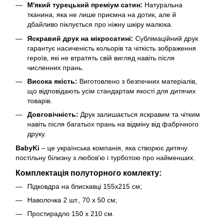
М'який турецький преміум сатин:
Натуральна
тканина, яка не лише приємна на дотик, але й
дбайливо піклується про ніжну шкіру малюка.
Яскравий друк на мікросатині:
Сублімаційний друк
гарантує насиченість кольорів та чіткість зображення
героїв, які не втратять свій вигляд навіть після
численних прань.
Висока якість:
Виготовлено з безпечних матеріалів,
що відповідають усім стандартам якості для дитячих
товарів.
Довговічність:
Друк залишається яскравим та чітким
навіть після багатьох прань на відміну від фабрічного
друку.
BabyKi
– це українська компанія, яка створює дитячу
постільну білизну з любов'ю і турботою про найменших.
Комплектація полуторного комлекту:
Підковдра на блискавці 155х215 см;
Наволочка 2 шт., 70 х 50 см;
Простирадло 150 х 210 см.