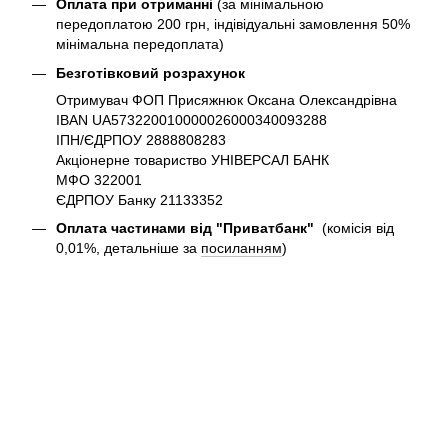
Оплата при отриманні
(за мінімальною
передоплатою 200 грн, індівідуальні замовлення 50%
мінімальна передоплата)
Безготівковий розрахунок
Отримувач ФОП Присяжнюк Оксана Олександрівна
IBAN UA573220010000026000340093288
ІПН/ЄДРПОУ 2888808283
Акціонерне товариство УНІВЕРСАЛ БАНК
МФО 322001
ЄДРПОУ Банку 21133352
Оплата частинами від "Приватбанк"
(комісія від
0,01%, детальніше за
посиланням
)