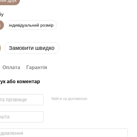
ний друк
бу
й
індивідуальний розмір
Замовити швидко
Оплата
Гарантія
гук або коментар
Увійти за допомогою