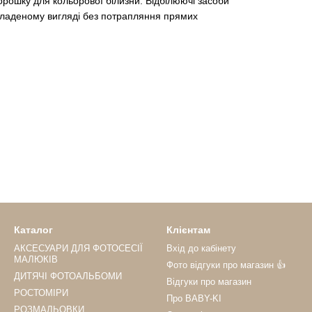
орошку для кольорової білизни. Відбілюючі засоби
зкладеному вигляді без потрапляння прямих
Каталог
Клієнтам
АКСЕСУАРИ ДЛЯ ФОТОСЕСІЇ
Вхід до кабінету
МАЛЮКІВ
Фото відгуки про магазин 👍
ДИТЯЧІ ФОТОАЛЬБОМИ
Відгуки про магазин
РОСТОМІРИ
Про BABY-KI
РОЗМАЛЬОВКИ