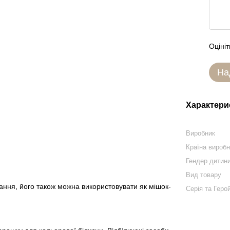
Оцініт
На
Характери
Виробник
Країна вироб
Гендер дитин
Вид товару
ання, його також можна використовувати як мішок-
Серія та Геро