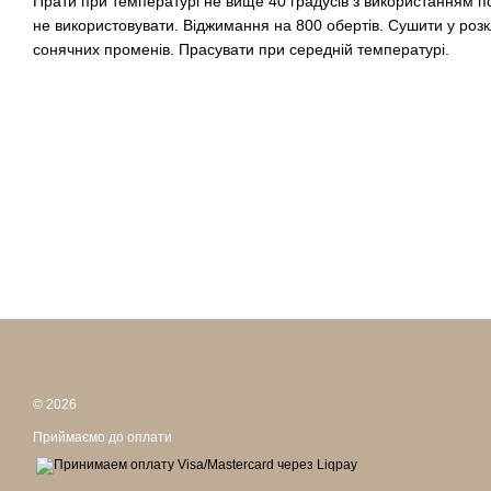
Прати при температурі не вище 40 градусів з використанням п
не використовувати. Віджимання на 800 обертів. Сушити у ро
сонячних променів. Прасувати при середній температурі.
© 2026
Приймаємо до оплати