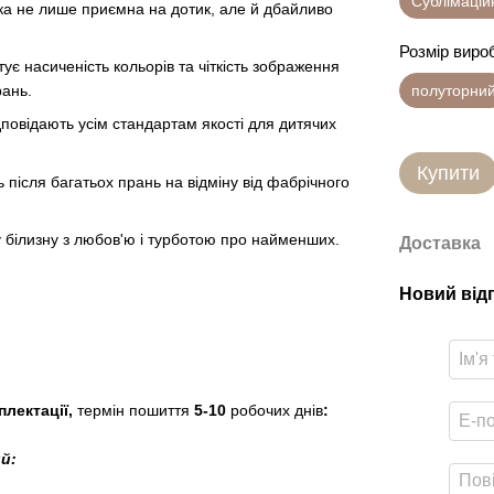
Сублімацій
ка не лише приємна на дотик, але й дбайливо
Розмір виро
ує насиченість кольорів та чіткість зображення
полуторни
рань.
дповідають усім стандартам якості для дитячих
Купити
 після багатьох прань на відміну від фабрічного
у білизну з любов'ю і турботою про найменших.
Доставка
Новий від
плектації,
термін пошиття
5-10
робочих днів
:
й: