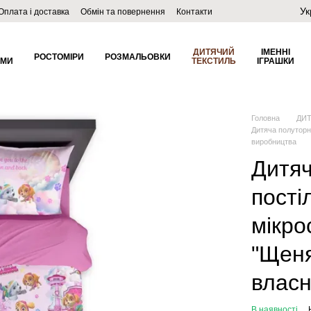
Ук
Оплата і доставка
Обмін та повернення
Контакти
ДИТЯЧИЙ
ІМЕННІ
РОСТОМІРИ
РОЗМАЛЬОВКИ
ОМИ
ТЕКСТИЛЬ
ІГРАШКИ
Головна
ДИ
Дитяча полуторн
виробництва
Дитяч
пості
мікро
"Щеня
власн
В наявності