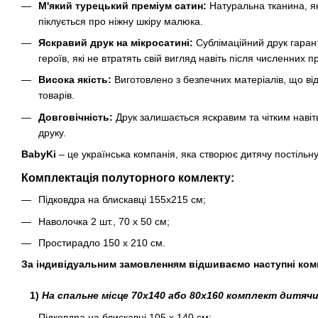
М'який турецький преміум сатин:
Натуральна тканина, я
піклується про ніжну шкіру малюка.
Яскравий друк на мікросатині:
Сублімаційний друк гарант
героїв, які не втратять свій вигляд навіть після численних п
Висока якість:
Виготовлено з безпечних матеріалів, що ві
товарів.
Довговічність:
Друк залишається яскравим та чітким навіть
друку.
BabyKi
– це українська компанія, яка створює дитячу постільн
Комплектація полуторного комлекту:
Підковдра на блискавці 155х215 см;
Наволочка 2 шт., 70 х 50 см;
Простирадло 150 х 210 см.
За індивідуальним замовленням відшиваємо наступні ком
1)
На спальне місце 70х140 або 80х160 комплект дитячи
Підковдра на блискавці 105 х 140 см;