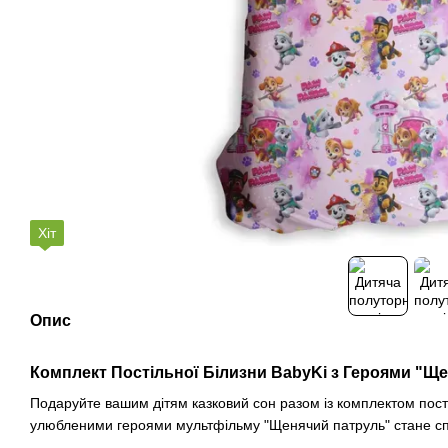
Хіт
Опис
Комплект Постільної Білизни BabyKi з Героями "Щ
Подаруйте вашим дітям казковий сон разом із комплектом пості
улюбленими героями мультфільму "Щенячий патруль" стане с