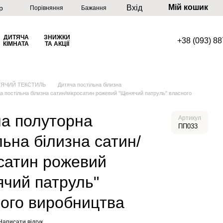
Мій кошик
Вхід
р
Порівняння
Бажання
ДИТЯЧА
ЗНИЖКИ
+38 (093) 8
КІМНАТА
ТА АКЦІЇ
ТЯЧИЙ ТЕКСТИЛЬ
Дитяча постільна білизна
а постільна білизна сатин/мікросатин рожевий "Щенячий патруль" власного
а полуторна
Артикул
ПП033
льна білизна сатин/
сатин рожевий
чий патруль"
ого виробництва
Написати відгук