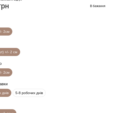
грн
В бажання
/- 2см
шт) +/- 2 см
о
/- 2см
равки
х днів
5-8 робочих днів