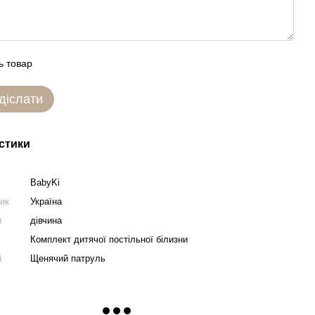
ь товар
діслати
стики
BabyKi
ник
Україна
и
дівчина
Комплект дитячої постільної білизни
й
Щенячий патруль