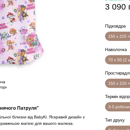
3 090 
Підковдра
155 х 215 +
Наволочка
70 х 50 (2 
Простирадл
150 х 210 +
Термін відп
3-5 робочи
енячого Патруля"
льної білизни від BabyKi. Яскравий дизайн з
Тип друку
правжньою магією для вашого малюка.