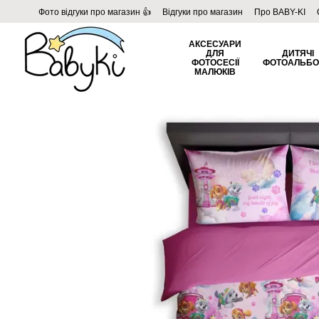
Перейти до основного контенту
Фото відгуки про магазин 👍
Відгуки про магазин
Про BABY-KI
Угода користувача
Договір публічної оферти
Блог
АКСЕСУАРИ
ДЛЯ
ДИТЯЧІ
ФОТОСЕСІЇ
ФОТОАЛЬБ
МАЛЮКІВ