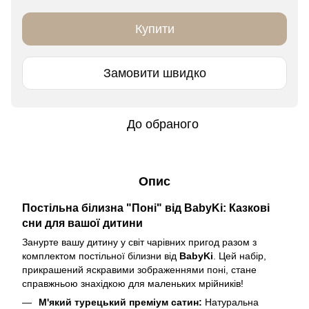
Купити
Замовити швидко
До обраного
Опис
Постільна білизна "Поні" від BabyKi: Казкові
сни для вашої дитини
Занурте вашу дитину у світ чарівних пригод разом з
комплектом постільної білизни від
BabyKi
. Цей набір,
прикрашений яскравими зображеннями поні, стане
справжньою знахідкою для маленьких мрійників!
М'який турецький преміум сатин:
Натуральна