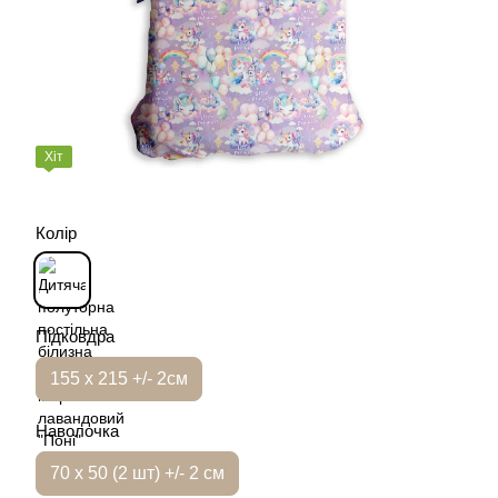
Хіт
Колір
Підковдра
155 х 215 +/- 2см
Наволочка
70 х 50 (2 шт) +/- 2 см