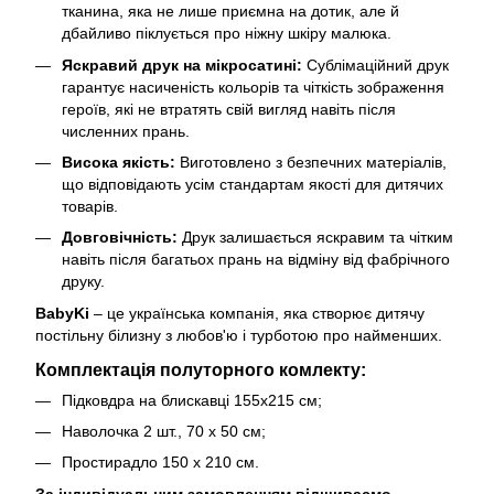
тканина, яка не лише приємна на дотик, але й
дбайливо піклується про ніжну шкіру малюка.
Яскравий друк на мікросатині:
Сублімаційний друк
гарантує насиченість кольорів та чіткість зображення
героїв, які не втратять свій вигляд навіть після
численних прань.
Висока якість:
Виготовлено з безпечних матеріалів,
що відповідають усім стандартам якості для дитячих
товарів.
Довговічність:
Друк залишається яскравим та чітким
навіть після багатьох прань на відміну від фабрічного
друку.
BabyKi
– це українська компанія, яка створює дитячу
постільну білизну з любов'ю і турботою про найменших.
Комплектація полуторного комлекту:
Підковдра на блискавці 155х215 см;
Наволочка 2 шт., 70 х 50 см;
Простирадло 150 х 210 см.
За індивідуальним замовленням відшиваємо