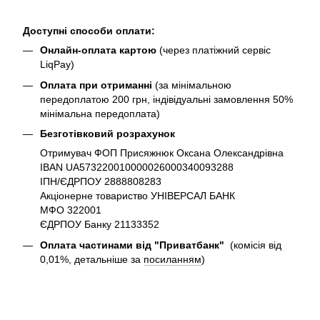
Доступні способи оплати:
Онлайн-оплата картою
(через платіжний сервіс
LiqPay)
Оплата при отриманні
(за мінімальною
передоплатою 200 грн, індівідуальні замовлення 50%
мінімальна передоплата)
Безготівковий розрахунок
Отримувач ФОП Присяжнюк Оксана Олександрівна
IBAN UA573220010000026000340093288
ІПН/ЄДРПОУ 2888808283
Акціонерне товариство УНІВЕРСАЛ БАНК
МФО 322001
ЄДРПОУ Банку 21133352
Оплата частинами від "Приватбанк"
(комісія від
0,01%, детальніше за
посиланням
)