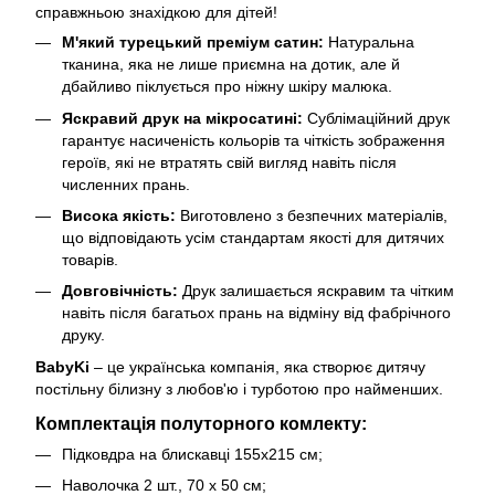
справжньою знахідкою для дітей!
М'який турецький преміум сатин:
Натуральна
тканина, яка не лише приємна на дотик, але й
дбайливо піклується про ніжну шкіру малюка.
Яскравий друк на мікросатині:
Сублімаційний друк
гарантує насиченість кольорів та чіткість зображення
героїв, які не втратять свій вигляд навіть після
численних прань.
Висока якість:
Виготовлено з безпечних матеріалів,
що відповідають усім стандартам якості для дитячих
товарів.
Довговічність:
Друк залишається яскравим та чітким
навіть після багатьох прань на відміну від фабрічного
друку.
BabyKi
– це українська компанія, яка створює дитячу
постільну білизну з любов'ю і турботою про найменших.
Комплектація полуторного комлекту:
Підковдра на блискавці 155х215 см;
Наволочка 2 шт., 70 х 50 см;