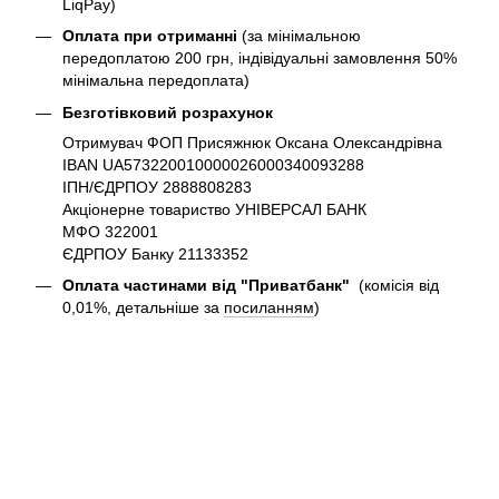
LiqPay)
Оплата при отриманні
(за мінімальною
передоплатою 200 грн, індівідуальні замовлення 50%
мінімальна передоплата)
Безготівковий розрахунок
Отримувач ФОП Присяжнюк Оксана Олександрівна
IBAN UA573220010000026000340093288
ІПН/ЄДРПОУ 2888808283
Акціонерне товариство УНІВЕРСАЛ БАНК
МФО 322001
ЄДРПОУ Банку 21133352
Оплата частинами від "Приватбанк"
(комісія від
0,01%, детальніше за
посиланням
)