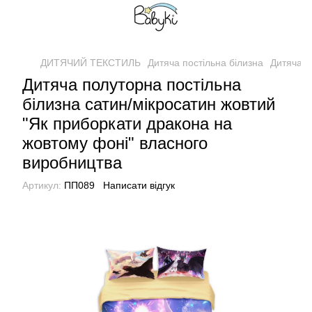
ДИТЯЧИЙ ТЕКСТИЛЬ
Дитяча постільна білизна
Дитяча п
Дитяча полуторна постільна
білизна сатин/мікросатин жовтий
"Як приборкати дракона на
жовтому фоні" власного
виробництва
Артикул:
ПП089
Написати відгук