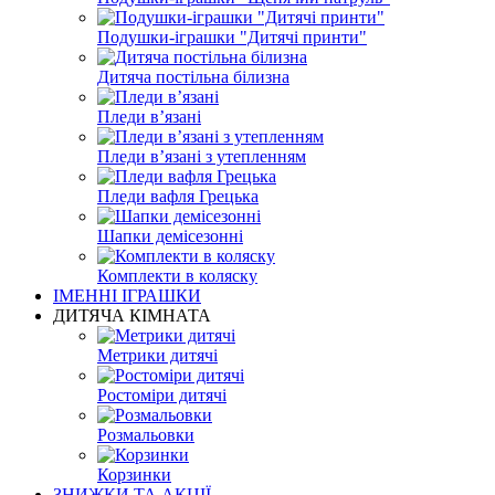
Подушки-іграшки "Дитячі принти"
Дитяча постільна білизна
Пледи вʼязані
Пледи вʼязані з утепленням
Пледи вафля Грецька
Шапки демісезонні
Комплекти в коляску
ІМЕННІ ІГРАШКИ
ДИТЯЧА КІМНАТА
Метрики дитячі
Ростоміри дитячі
Розмальовки
Корзинки
ЗНИЖКИ ТА АКЦІЇ