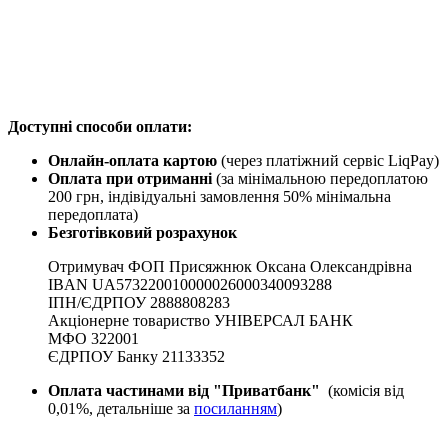
Доступні способи оплати:
Онлайн-оплата картою
(через платіжний сервіс LiqPay)
Оплата при отриманні
(за мінімальною передоплатою
200 грн, індівідуальні замовлення 50% мінімальна
передоплата)
Безготівковий розрахунок
Отримувач ФОП Присяжнюк Оксана Олександрівна
IBAN UA573220010000026000340093288
ІПН/ЄДРПОУ 2888808283
Акціонерне товариство УНІВЕРСАЛ БАНК
МФО 322001
ЄДРПОУ Банку 21133352
Оплата частинами від "Приватбанк"
(комісія від
0,01%, детальніше за
посиланням
)