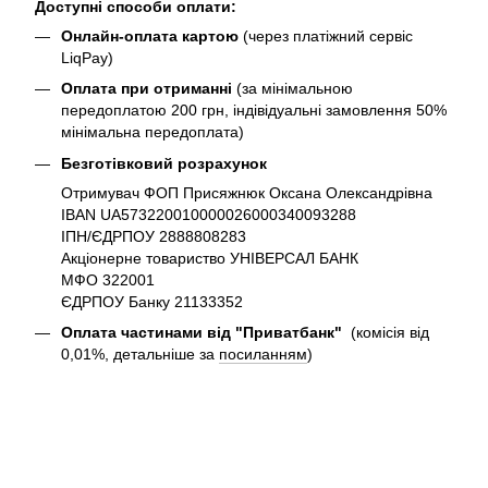
Доступні способи оплати:
Онлайн-оплата картою
(через платіжний сервіс
LiqPay)
Оплата при отриманні
(за мінімальною
передоплатою 200 грн, індівідуальні замовлення 50%
мінімальна передоплата)
Безготівковий розрахунок
Отримувач ФОП Присяжнюк Оксана Олександрівна
IBAN UA573220010000026000340093288
ІПН/ЄДРПОУ 2888808283
Акціонерне товариство УНІВЕРСАЛ БАНК
МФО 322001
ЄДРПОУ Банку 21133352
Оплата частинами від "Приватбанк"
(комісія від
0,01%, детальніше за
посиланням
)