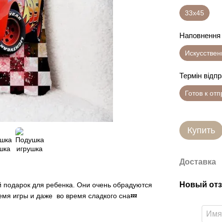
33х45
Наповнення
Искусстве
Термін відп
Готов к от
Купить
Доставка
Новый отз
 подарок для ребенка. Они очень обрадуются
емя игры и даже во время сладкого сна💤