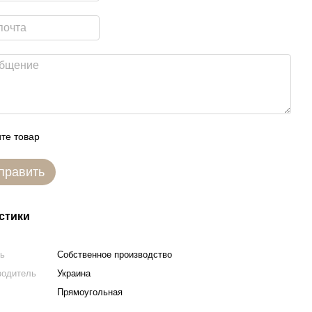
те товар
править
стики
ль
Собственное производство
водитель
Украина
Прямоугольная