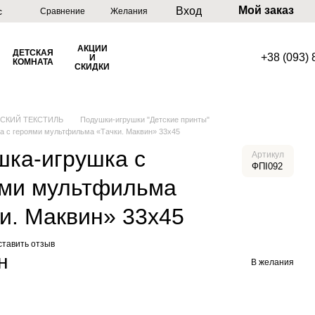
Мой заказ
Вход
с
Сравнение
Желания
АКЦИИ
ДЕТСКАЯ
+38 (093)
И
КОМНАТА
СКИДКИ
ТСКИЙ ТЕКСТИЛЬ
Подушки-игрушки "Детские принты"
а с героями мультфильма «Тачки. Маквин» 33х45
шка-игрушка с
Артикул
ФПІ092
ями мультфильма
и. Маквин» 33х45
ставить отзыв
н
В желания