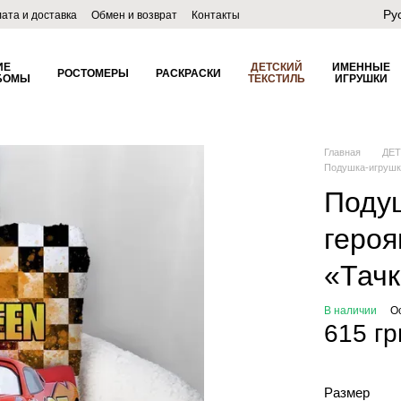
Ру
ата и доставка
Обмен и возврат
Контакты
лог
ИЕ
ДЕТСКИЙ
ИМЕННЫЕ
РОСТОМЕРЫ
РАСКРАСКИ
БОМЫ
ТЕКСТИЛЬ
ИГРУШКИ
Главная
ДЕ
Подушка-игрушк
Поду
геро
«Тачк
В наличии
О
615 гр
Размер