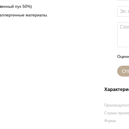
твенный пух 50%)
оаллергенные материалы.
Оцени
От
Характери
Производите
Страна произ
Форма